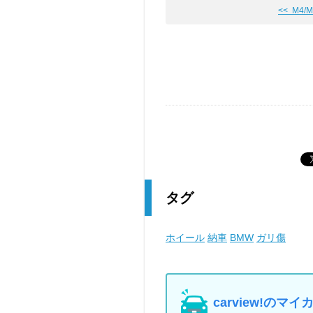
<< M4/
タグ
ホイール
納車
BMW
ガリ傷
carview!の