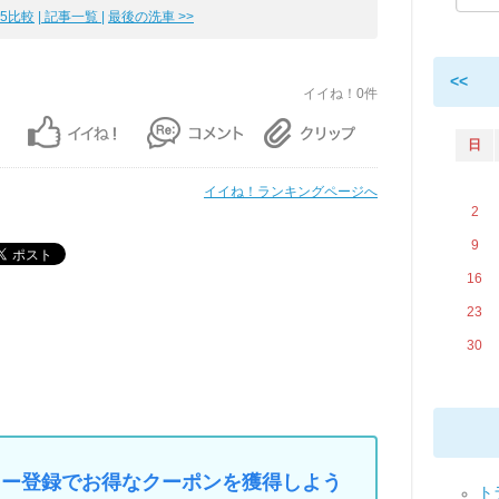
M5比較
| 記事一覧 |
最後の洗車 >>
<<
イイね！0件
日
イイね！ランキングページへ
2
9
16
23
30
マイカー登録でお得なクーポンを獲得しよう
トラ