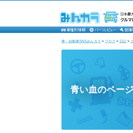
車・自動車SNSみんカラ
>
ブログ
>
日記
>
青い血のペー