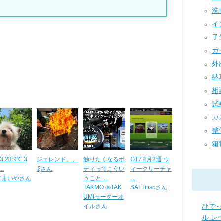
洗車
イン
子供
カー
外出
納車
相談
試乗
カス
整備
箱替
3 23.9℃ 3
ジェレンド。、
触りたくなるボ
GT7 8月2週 ウ
..
.ξさん
ディってこうい
ィークリーチャ
どまいやさん
うこと ...
...
TAKMO ㈱TAK
SALTmscさん
UMIモーターオ
ひでっ
イルさん
ル レ