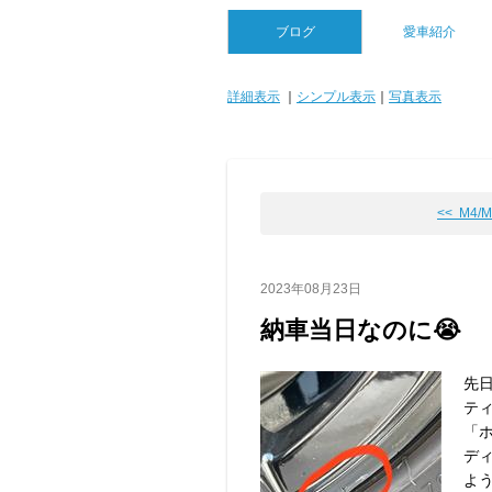
ブログ
愛車紹介
詳細表示
｜
シンプル表示
｜
写真表示
<< M4/
2023年08月23日
納車当日なのに😭
先
テ
「
デ
よ