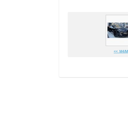
<< M4/