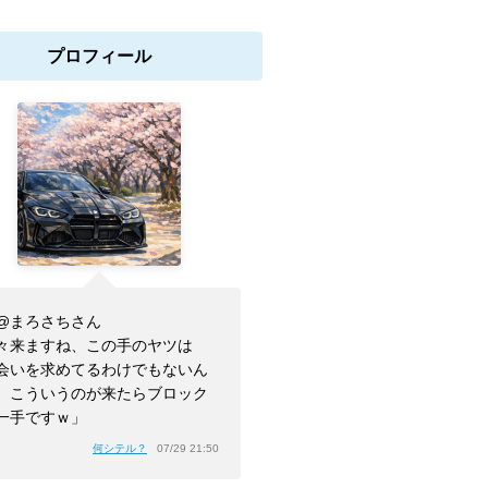
プロフィール
@まろさちさん
々来ますね、この手のヤツは
会いを求めてるわけでもないん
、こういうのが来たらブロック
一手ですｗ」
何シテル？
07/29 21:50