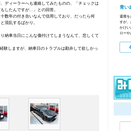
応、ディーラーへも連絡してみたものの、「チェックは
青い
度もしたんですが…」との回答。
う十数年の付き合いなんで信用しており、だったら何
還暦を
すが、
…と混乱するばかり。
かけい
ローや
より納車当日にこんな傷付けてしまうなんて、悲しくて
経験しますが、納車日のトラブルは勘弁して欲しかっ