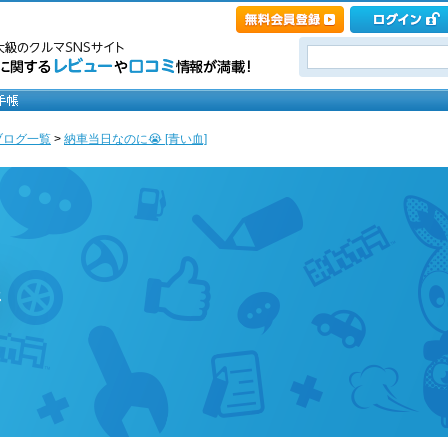
ブログ一覧
>
納車当日なのに😭 [青い血]
ジ