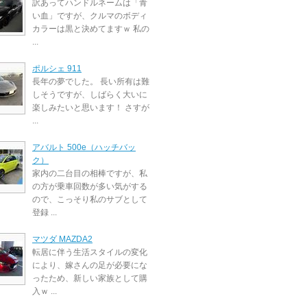
訳あってハンドルネームは「青
い血」ですが、クルマのボディ
カラーは黒と決めてますｗ 私の
...
ポルシェ 911
長年の夢でした。 長い所有は難
しそうですが、しばらく大いに
楽しみたいと思います！ さすが
...
アバルト 500e（ハッチバッ
ク）
家内の二台目の相棒ですが、私
の方が乗車回数が多い気がする
ので、こっそり私のサブとして
登録 ...
マツダ MAZDA2
転居に伴う生活スタイルの変化
により、嫁さんの足が必要にな
ったため、新しい家族として購
入ｗ ...