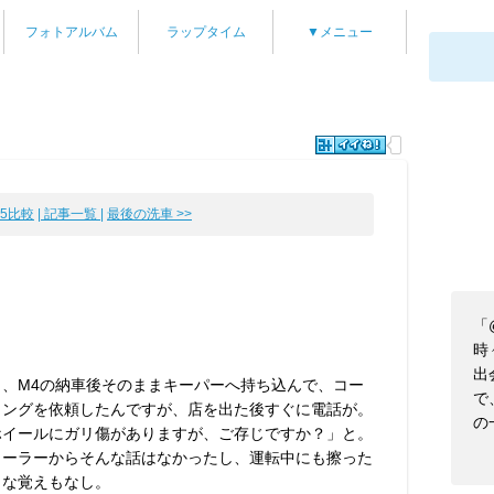
フォトアルバム
ラップタイム
▼メニュー
M5比較
| 記事一覧 |
最後の洗車 >>
「
時
出
日、M4の納車後そのままキーパーへ持ち込んで、コー
で
ィングを依頼したんですが、店を出た後すぐに電話が。
の
ホイールにガリ傷がありますが、ご存じですか？」と。
ィーラーからそんな話はなかったし、運転中にも擦った
うな覚えもなし。