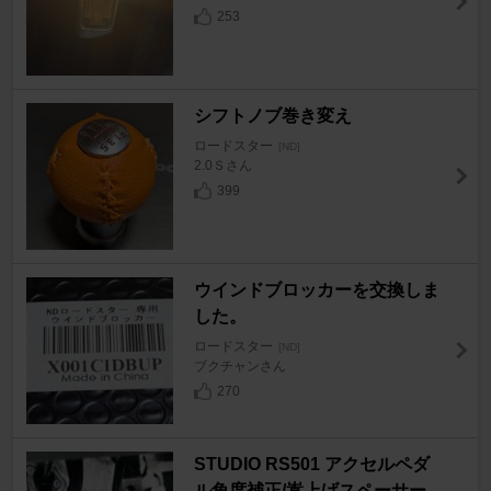
253
シフトノブ巻き変え
ロードスター
[ND]
2.0Ｓさん
399
ウインドブロッカーを交換しま
した。
ロードスター
[ND]
ブクチャンさん
270
STUDIO RS501 アクセルペダ
ル角度補正/嵩上げスペーサー