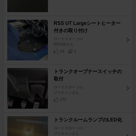
RSS UT Largeシートヒーター
付きの取り付け
ロードスター
[ND]
IPD100さん
19
1
トランクオープナースイッチの
取付
ロードスター
[ND]
ブクチャンさん
270
トランクルームランプのLED化
ロードスター
[ND]
ブクチャンさん