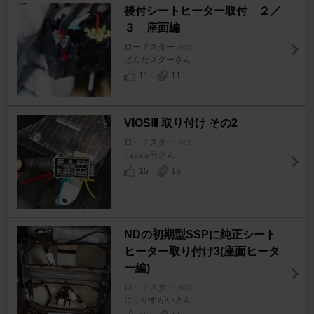
後付シートヒーター取付 ２／
３ 座面編
ロードスター
[ND]
ぱんだスターさん
11
11
VIOSⅢ 取り付け その2
ロードスター
[ND]
hayate号さん
15
16
NDの初期型SSPに純正シート
ヒーター取り付け3(座面ヒータ
ー編)
ロードスター
[ND]
にしかすがいさん