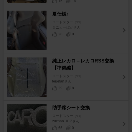
15
14
夏仕様♪
ロードスター
[ND]
ミニカーばかさん
28
0
純正レカロ→レカロRSS交換
【準備編】
ロードスター
[ND]
terjefanさん
29
8
助手席シート交換
ロードスター
[ND]
zuchan1012さん
65
0