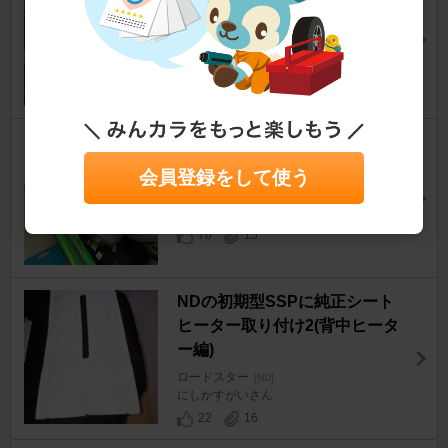
ロードスター
[ND]
2.0Ｓさん
618
1
RECARO フルバケシート RCS
インスト♪
会員登録をして使う
ロードスター
[ND]
Coedo@こえどさん
76
15
NDの初期型SSPに純正シート
ヒーター取り付け2(背中ヒータ
ー編)
ロードスター
[ND]
にしかすがいさん
22
16