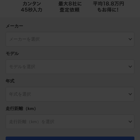
メーカー
モデル
年式
走行距離（km）