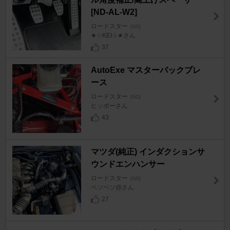
[ND-AL-W2]
ロードスター
[ND]
★☆KEI☆★さん
37
AutoExe マスターバックブレ
ース
ロードスター
[ND]
ヒッポーさん
43
マツダ(純正) インダクションサ
ウンドエンハンサー
ロードスター
[ND]
ペソペソ@さん
27