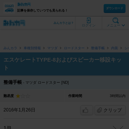
ダウンロード
記事を保存していつでも見られる！
みんカラとは？
ログイン
メニュー
みんカラ
車種別情報
マツダ
ロードスター
整備手帳
内装
シ
エスケレートTYPE-8およびスピーカー移設キッ
ト
整備手帳
マツダ ロードスター [ND]
難易度
作業時間
3時間以内
2016年1月26日
クリップ
1/8