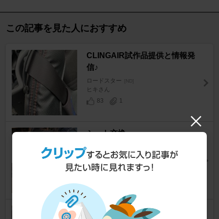
この記事を見た人におすすめ
CLINGAIR試作品提供と情報発
信♪
ロードスター
[ND]
ヒキさん
83
1
シート交換
ロードスター
[ND]
suzukihiさん
54
56
レカロシート移植