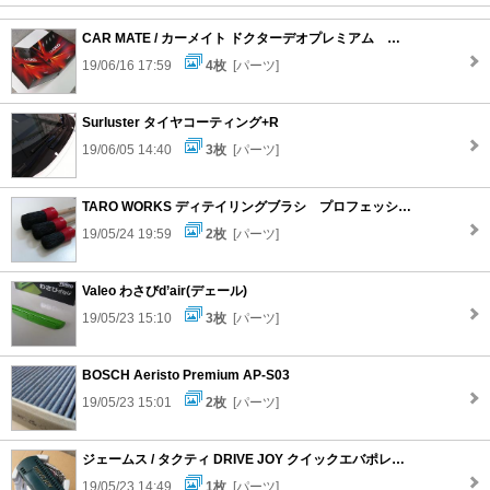
CAR MATE / カーメイト ドクターデオプレミアム シート下タイプ大型2個セット/D230W
19/06/16 17:59
4枚
[パーツ]
Surluster タイヤコーティング+R
19/06/05 14:40
3枚
[パーツ]
TARO WORKS ディテイリングブラシ プロフェッショナル
19/05/24 19:59
2枚
[パーツ]
Valeo わさびd’air(デェール)
19/05/23 15:10
3枚
[パーツ]
BOSCH Aeristo Premium AP-S03
19/05/23 15:01
2枚
[パーツ]
ジェームス / タクティ DRIVE JOY クイックエバポレータークリーナーS
19/05/23 14:49
1枚
[パーツ]