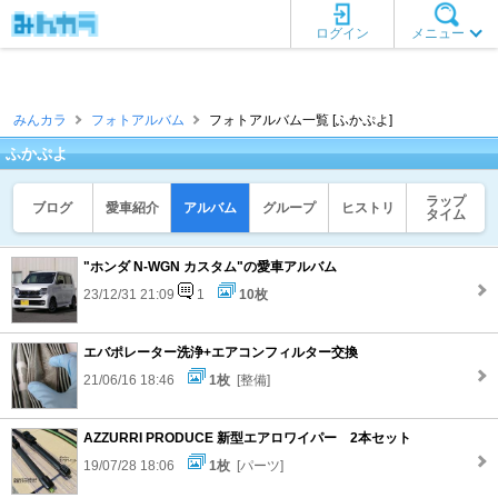
ログイン
メニュー
みんカラ
フォトアルバム
フォトアルバム一覧 [ふかぷよ]
ふかぷよ
ラップ
ブログ
愛車紹介
アルバム
グループ
ヒストリ
タイム
"ホンダ N-WGN カスタム"の愛車アルバム
23/12/31 21:09
1
10枚
エバポレーター洗浄+エアコンフィルター交換
21/06/16 18:46
1枚
[整備]
AZZURRI PRODUCE 新型エアロワイパー 2本セット
19/07/28 18:06
1枚
[パーツ]