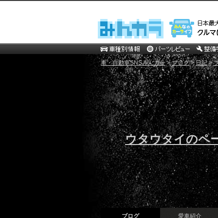
車・自動車SNSみんカラ
>
ブログ
>
日記
>
ウタウタイのペ
ブログ
愛車紹介