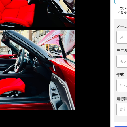
メー
モデ
年式
走行