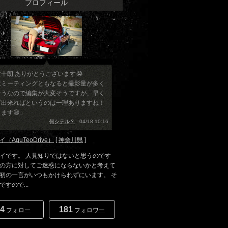
プロフィール
十朗 ありがとうございます😭
沢ミーティングともなると撮影量が多く
そうなので編集が大変そうですが、早く
プ出来ればというのは一理ありますね！
ます😄」
何シテル？
04/18 10:16
（AquTeoDrive）
[
神奈川県
]
イです。 人見知りではないと思うのです
の方に対してご迷惑にならないかと考えて
初の一言がいつもかけられずにいます。 そ
すので...
4
181
フォロー
フォロワー