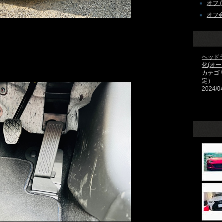
オフ ( 
オフ会 
ヘッド
化(オ
カテゴ
定）
2024/0