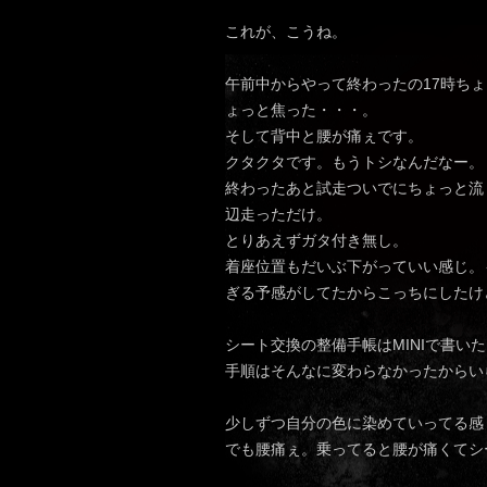
これが、こうね。
午前中からやって終わったの17時ち
ょっと焦った・・・。
そして背中と腰が痛ぇです。
クタクタです。もうトシなんだなー。
終わったあと試走ついでにちょっと流
辺走っただけ。
とりあえずガタ付き無し。
着座位置もだいぶ下がっていい感じ。
ぎる予感がしてたからこっちにしたけ
シート交換の整備手帳はMINIで書い
手順はそんなに変わらなかったからい
少しずつ自分の色に染めていってる感
でも腰痛ぇ。乗ってると腰が痛くてシ