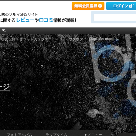
ブログ一覧
>
オシャレカスタマーーイズ！ [ウタウタイ（AquTeoDrive）]
ージ
フォトアルバム
ラップタイム
▼メニュー