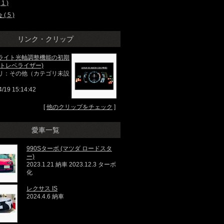
1 )
( 5 )
リンク・クリップ
ライト光軸調整機能の初期
ートレベライザー)
リ：その他（カテゴリ未設
4/19 15:14:42
[
他のクリップをチェック
]
愛車一覧
990Sターボ (マツダ ロードスタ
ー)
2023.1.21 納車 2023.12.3 ターボ
化
レクサス IS
2024.4.6 納車