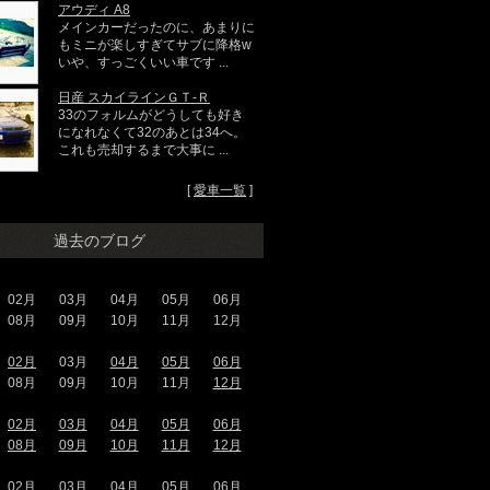
アウディ A8
メインカーだったのに、あまりに
もミニが楽しすぎてサブに降格w
いや、すっごくいい車です ...
日産 スカイラインＧＴ‐Ｒ
33のフォルムがどうしても好き
になれなくて32のあとは34へ。
これも売却するまで大事に ...
[
愛車一覧
]
過去のブログ
02月
03月
04月
05月
06月
08月
09月
10月
11月
12月
02月
03月
04月
05月
06月
08月
09月
10月
11月
12月
02月
03月
04月
05月
06月
08月
09月
10月
11月
12月
02月
03月
04月
05月
06月