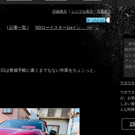
詳細表示
｜
シンプル表示
｜
写真表示
.
| 記事一覧 |
NDロードスター1stイン ... >>
「@大
軽井
なり
アッ
頑張り
昨日は整備手帳に書くまでもない作業をちょこっと。
ウタウタイ
ウタウタ
が、お初
しまい最
んな性格で
15