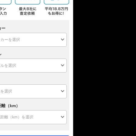
カー
ル
距離（km）