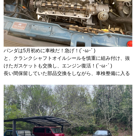
パンダは5月初めに車検だ！急げ！(`･ω･´ )
と、クランクシャフトオイルシールを慎重に組み付け、抜
けたガスケットも交換し、エンジン復活！(`･ω･´ )
長い間保留していた部品交換をしながら、車検整備に入る