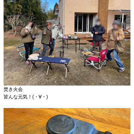
焚き火会
皆んな元気！(・∀・)