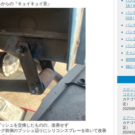
パン
ろからの『キュイキュイ音』
18 ( 4
パン
018 (
パンダ
パンダ
パンダ
パンダ
チャン
期間限
雑記 ( 
スロッ
コネク
カテゴ
定）
2025/0
エアー
カテゴ
ブッシュを交換したものの、改善せず
定）
ング前側のプッシュ辺りにシリコンスプレーを吹いて改善
2024/1