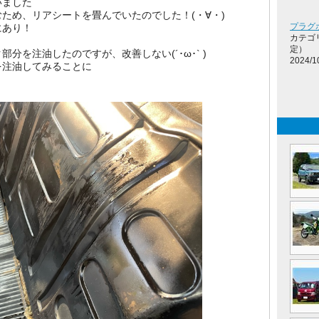
いました
ため、リアシートを畳んでいたのでした！(・∀・)
プラグ
にあり！
カテゴ
定）
分を注油したのですが、改善しない(´･ω･` )
2024/1
を注油してみることに