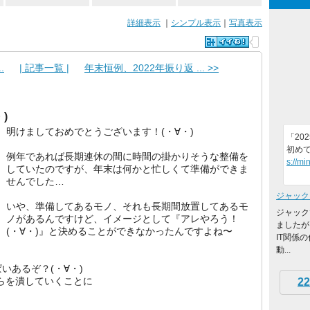
詳細表示
｜
シンプル表示
｜
写真表示
.
| 記事一覧 |
年末恒例、2022年振り返 ... >>
)
明けましておめでとうございます！(・∀・)
「20
初め
例年であれば長期連休の間に時間の掛かりそうな整備を
s://mi
していたのですが、年末は何かと忙しくて準備ができま
せんでした…
ジャック
いや、準備してあるモノ、それも長期間放置してあるモ
ジャックで
ノがあるんですけど、イメージとして『アレやろう！
ましたが
(・∀・)』と決めることができなかったんですよね〜
IT関係
動...
いあるぞ？(・∀・)
ツらを潰していくことに
22