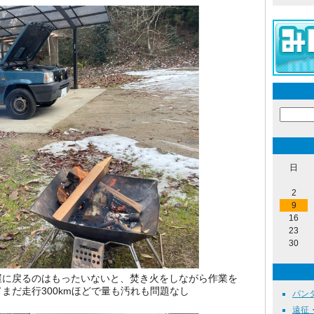
日
2
9
16
23
30
屋に戻るのはもったいないと、焚き火をしながら作業を
まだ走行300kmほどで量も汚れも問題なし
パンダ整
遠征・