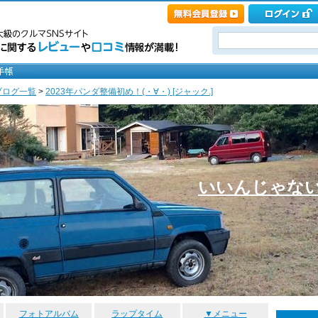
ブログ一覧
>
2023年パンダ整備初め！(・∀・) [ジャック.]
いいんじゃな
フォトアルバム
ラップタイム
▼メニュー