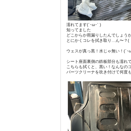
濡れてます(´･ω･` )
知ってました
どこからか雨漏りしたんでしょう
とにかくコレを拭き取り…ん〜？(・
ウェスが真っ黒！水じゃ無い！(`･ω･
シート座面裏側の鉄板部分も濡れ
こちらも拭くと、黒い！なんなの
パーツクリーナを吹き付けて何度