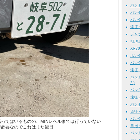
パンダ
パンダ1
パンダ整
遠征・
ジャッ
KDX1
XR70R
ホンダ
パンダ整
遠征・
パンダ
2 )
パンダ整
遠征・
パンダ整
遠征・
パンダ
ってはいるものの、MINレベルまでは行っていない
目指せ
が必要なのでこれはまた後日
パンダ