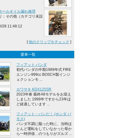
ホールオイル漏れ修理
リ：その他（カテゴリ未設
0/28 11:48:12
[
他のクリップをチェック
]
愛車一覧
フィアット パンダ
初代パンダの中期1989年式 FIRE
エンジン999cc BOSCH製インジ
ェクションモ ...
カワサキ KDX125SR
2023年春 最終A8モデルをお迎え
しました 1999年ですから23年ほ
ど経過しています ...
フィアット・バンだ！ (ホンダ バ
モス)
パンダ不調に陥った時に、当時ほ
とんど運転をしていなかった母か
ら一時拝借…のつもりがズルズ ...