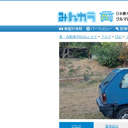
車・自動車SNSみんカラ
>
ブログ
>
日記
>
ブログ
愛車紹介