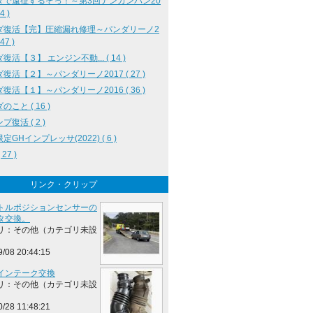
ダで遠征するぞっ！～第3回ナンカンパン20
4 )
ダ復活【完】圧縮漏れ修理～パンダリーノ2
 47 )
復活【３】 エンジン不動... ( 14 )
復活【２】～パンダリーノ2017 ( 27 )
復活【１】～パンダリーノ2016 ( 36 )
のこと ( 16 )
プ復活 ( 2 )
定GHインプレッサ(2022) ( 6 )
27 )
リンク・クリップ
トルポジションセンサーの
タ交換。
リ：その他（カテゴリ未設
9/08 20:44:15
インテーク交換
リ：その他（カテゴリ未設
0/28 11:48:21