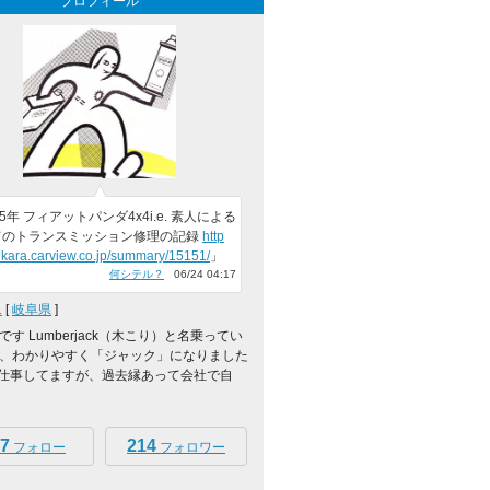
プロフィール
25年 フィアットパンダ4x4i.e. 素人による
てのトランスミッション修理の記録
http
nkara.carview.co.jp/summary/15151/
」
何シテル？
06/24 04:17
.
[
岐阜県
]
す Lumberjack（木こり）と名乗ってい
、わかりやすく「ジャック」になりました
の仕事してますが、過去縁あって会社で自
7
214
フォロー
フォロワー