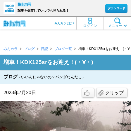
ダウンロード
記事を保存していつでも見られる！
みんカラとは？
ログイン
メニュー
みんカラ
ブログ
日記
ブログ一覧
増車！KDX125srをお迎え！(・∀・
増車！KDX125srをお迎え！(・∀・)
ブログ
いいんじゃないの？パンダなんだし♪
2023年7月20日
クリップ