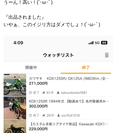
うーん！高い！(`･ω･´ )
『出品されました』
いやぁ、このイジリ方はダメでしょ！(´･ω･` )