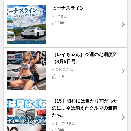
ビーナスライン
R_35さん
189
［レイちゃん］今週の定期便⁉️
（8月5日号）
ヘロヒロさん
116
【15】昭和には当たり前だった
のに…今は消えたクルマの装備
たち。
とも ucf31さん
308