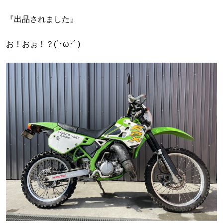
『出品されました』
お！おぉ！？(`･ω･´ )