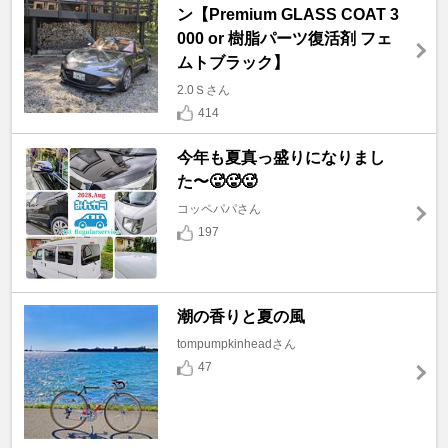
ン【Premium GLASS COAT 3
000 or 樹脂パーツ復活剤 フェ
ムトブラック】
2.0Ｓさん
414
今年も夏真っ盛りになりまし
た〜🥵🥵🥵
コッペパパさん
197
潮の香りと夏の風
tompumpkinheadさん
47