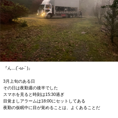
『ん…(´-ω-` )』
3月上旬のある日
その日は夜勤週の後半でした
スマホを見ると時刻は15:30過ぎ
目覚ましアラームは18:00にセットしてある
夜勤の仮眠中に目が覚めることは、よくあることだ