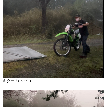
キター！(`･ω･´ )