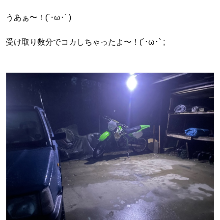
うあぁ〜！(`･ω･´ )
受け取り数分でコカしちゃったよ〜！(´･ω･` ;