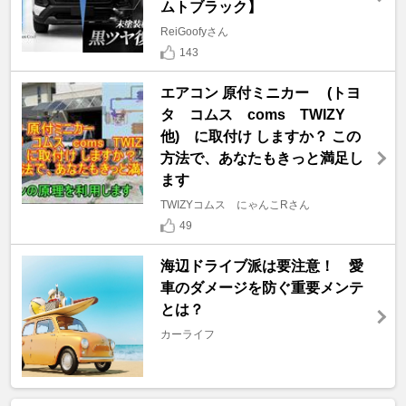
ムトブラック】
ReiGoofyさん
143
エアコン 原付ミニカー (トヨ
タ コムス coms TWIZY
他) に取付け しますか？ この
方法で、あなたもきっと満足し
ます
TWIZYコムス にゃんこRさん
49
海辺ドライブ派は要注意！ 愛
車のダメージを防ぐ重要メンテ
とは？
カーライフ