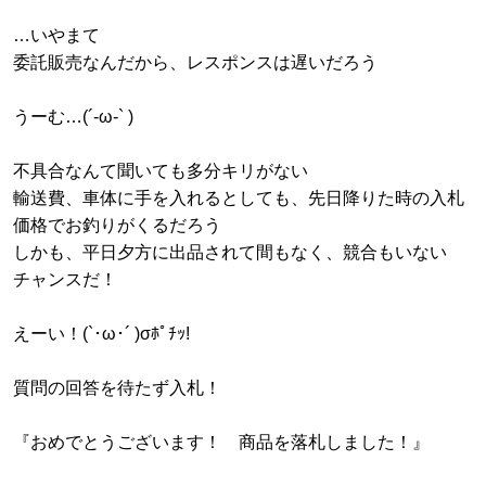
…いやまて
委託販売なんだから、レスポンスは遅いだろう
うーむ…(´-ω-` )
不具合なんて聞いても多分キリがない
輸送費、車体に手を入れるとしても、先日降りた時の入札
価格でお釣りがくるだろう
しかも、平日夕方に出品されて間もなく、競合もいない
チャンスだ！
えーい！(`･ω･´ )σﾎﾟﾁｯ!
質問の回答を待たず入札！
『おめでとうございます！ 商品を落札しました！』