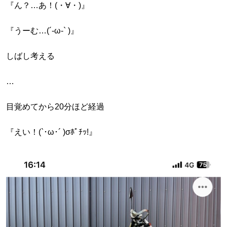
『ん？…あ！(・∀・)』
『うーむ…(´-ω-` )』
しばし考える
…
目覚めてから20分ほど経過
『えい！(`･ω･´ )σﾎﾟﾁｯ!』