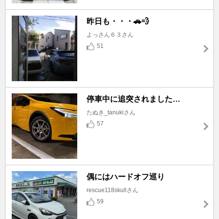
昨日も・・・🚗💨
よっさん６３さん
51
停車中に追突されました…
たぬき_tanukiさん
57
偶にはハードオフ巡り
rescue118skullさん
59