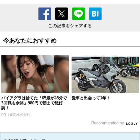
この記事をシェアする
今あなたにおすすめ
バイアグラは捨てた「65歳が45分で
愛車と出会って1年！
3回戦も余裕」980円で朝まで絶好
調！
PR（健商株式会社）
Recommended by