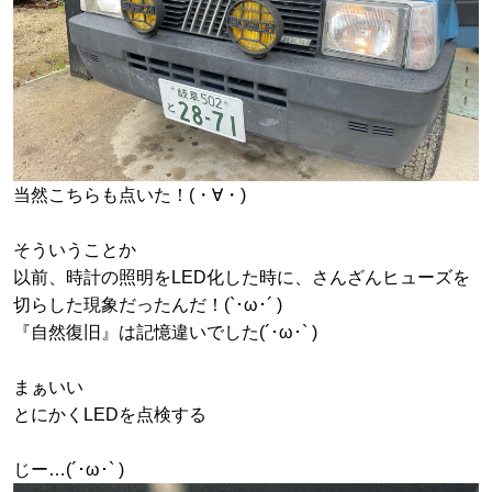
当然こちらも点いた！(・∀・)
そういうことか
以前、時計の照明をLED化した時に、さんざんヒューズを
切らした現象だったんだ！(`･ω･´ )
『自然復旧』は記憶違いでした(´･ω･` )
まぁいい
とにかくLEDを点検する
じー…(´･ω･` )