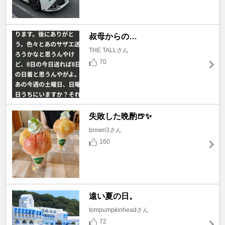
叔母からの…
THE TALLさん
70
失敗した晩酌🍺✨
brown3さん
160
遠い夏の日。
tompumpkinheadさん
72