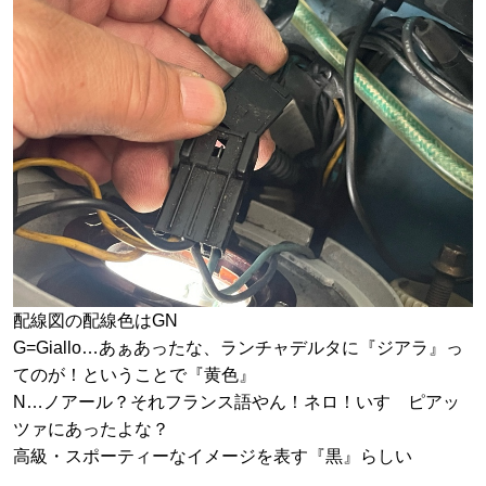
配線図の配線色はGN
G=Giallo…あぁあったな、ランチャデルタに『ジアラ』っ
てのが！ということで『黄色』
N…ノアール？それフランス語やん！ネロ！いすゞピアッ
ツァにあったよな？
高級・スポーティーなイメージを表す『黒』らしい