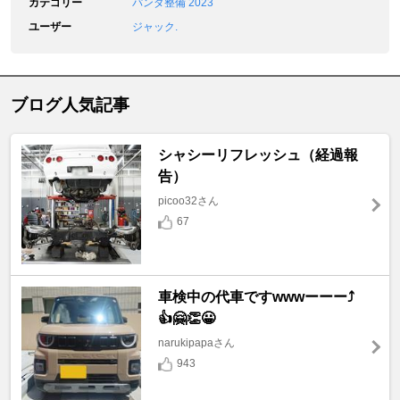
カテゴリー
パンダ整備 2023
ユーザー
ジャック.
ブログ人気記事
シャシーリフレッシュ（経過報
告）
picoo32さん
67
車検中の代車ですwwwーーー⤴️
👍🤗👏😀
narukipapaさん
943