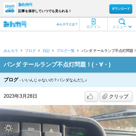
ダウンロード
記事を保存していつでも見られる！
みんカラとは？
ログイン
メニュー
みんカラ
ブログ
日記
ブログ一覧
パンダ テールランプ不点灯問題！(・
パンダ テールランプ不点灯問題！(・∀・)
ブログ
いいんじゃないの？パンダなんだし♪
2023年3月28日
クリップ