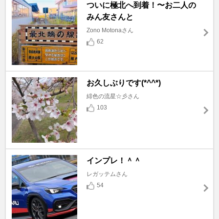
ついに極北へ到着！〜お二人の
みん友さんと
Zono Motonaさん
62
お久しぶりです(*^^*)
緋色の流星☆彡さん
103
インプレ！＾＾
レガッテムさん
54