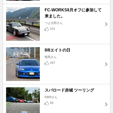
FC-WORKS8月オフに参加して
来ました。
つよ太郎さん
101
8/8エイトの日
晴馬さん
267
スバロード赤城 ツーリング
hit99さん
60