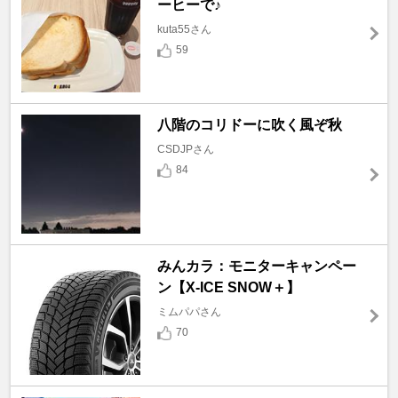
ーヒーで♪
kuta55さん
59
八階のコリドーに吹く風ぞ秋
CSDJPさん
84
みんカラ：モニターキャンペー
ン【X-ICE SNOW＋】
ミムパパさん
70