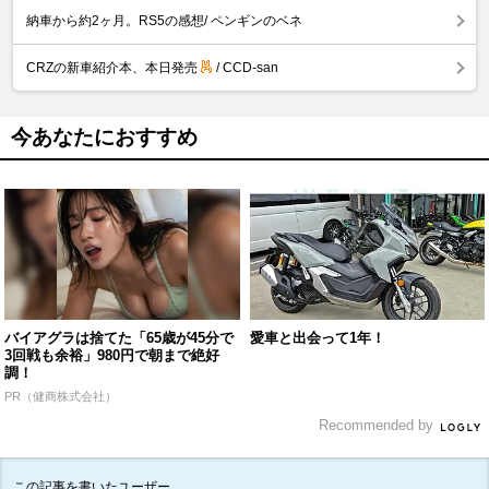
納車から約2ヶ月。RS5の感想/ ペンギンのベネ
CRZの新車紹介本、本日発売
/ CCD-san
今あなたにおすすめ
バイアグラは捨てた「65歳が45分で
愛車と出会って1年！
3回戦も余裕」980円で朝まで絶好
調！
PR（健商株式会社）
Recommended by
この記事を書いたユーザー