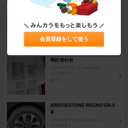
イグニッションコイルとプラグ
の交換
ソリオハイブリッド
[MA36S/46S]
コバジジさん
会員登録をして使う
4
時計合わせ
ソリオハイブリッド
[MA36S/46S]
ぷぷぷれさん
12
BRIDGESTONE REGNO GR-X
Ⅲ
ソリオハイブリッド
[MA36S/46S]
コバジジさん