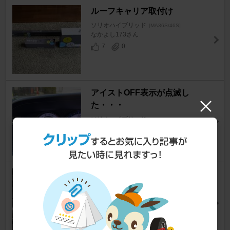
ルーフキャリア取付け
ソリオハイブリッド
[MA36S/46S]
なかよし173さん
7
0
アイストOFF表示が点滅し
た・・・
ソリオハイブリッド
[MA36S/46S]
Toby！さん
20
デュアルカメラブレーキサポー
ト（DCBS）カバーの取り外し
ソリオハイブリッド
[MA36S/46S]
数やんさん
16