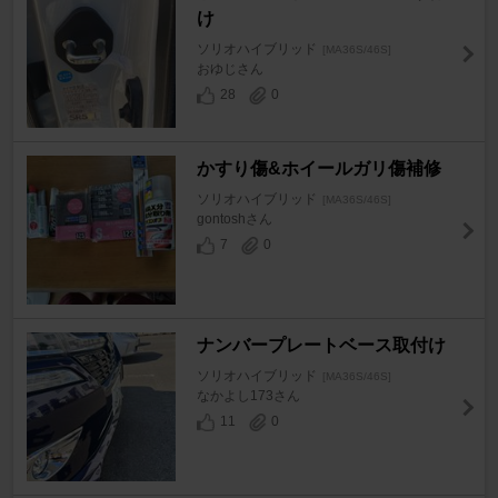
け
ソリオハイブリッド
[MA36S/46S]
おゆじさん
28
0
かすり傷&ホイールガリ傷補修
ソリオハイブリッド
[MA36S/46S]
gontoshさん
7
0
ナンバープレートベース取付け
ソリオハイブリッド
[MA36S/46S]
なかよし173さん
11
0