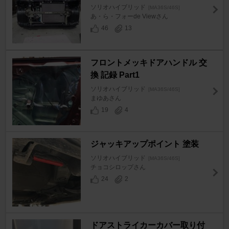
ソリオハイブリッド
[MA36S/46S]
あ・ら・フォーde Viewさん
46
13
フロントメッキドアハンドル 交
換 記録 Part1
ソリオハイブリッド
[MA36S/46S]
まゆあさん
19
4
ジャッキアップポイント 塗装
ソリオハイブリッド
[MA36S/46S]
チョコシロップさん
24
2
ドアストライカーカバー取り付