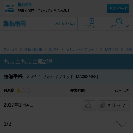
ダウンロード
記事を保存していつでも見られる！
みんカラとは？
ログイン
メニュー
みんカラ
車種別情報
スズキ
ソリオハイブリッド
整備手帳
外装
ちょこちょこ第2弾
整備手帳
スズキ ソリオハイブリッド [MA36S/46S]
難易度
作業時間
30分以内
2017年1月4日
クリップ
1/2