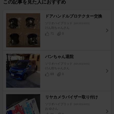
この記事を見た人におすすめ
ドアハンドルプロテクター交換
ソリオハイブリッド
[MA36S/46S]
けん坊ちゃんさん
71
0
バンちゃん退院
ソリオハイブリッド
[MA36S/46S]
けん坊ちゃんさん
69
0
リヤカメラバイザー取り付け
ソリオハイブリッド
[MA36S/46S]
お ゆさん