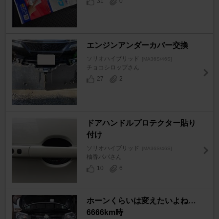
31
0
エンジンアンダーカバー交換
ソリオハイブリッド
[MA36S/46S]
チョコシロップさん
27
2
ドアハンドルプロテクター貼り
付け
ソリオハイブリッド
[MA36S/46S]
柚香パパさん
10
6
ホーンくらいは変えたいよね…
6666km時