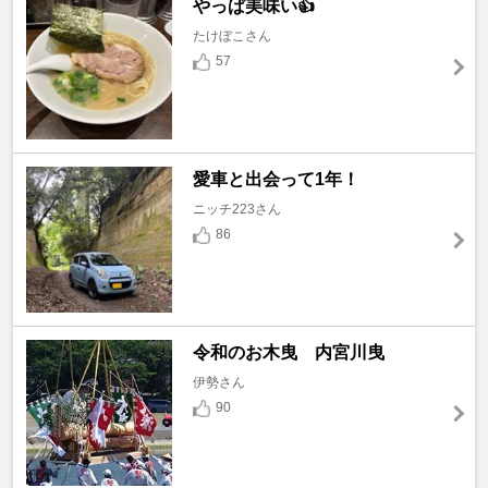
やっぱ美味い👍
たけぼこさん
57
愛車と出会って1年！
ニッチ223さん
86
令和のお木曳 内宮川曳
伊勢さん
90