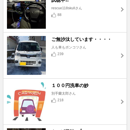
試聴中⁈
rescue118skullさん
88
ご無沙汰しています・・・・
人も車もポンコツさん
239
１００円洗車の妙
別手蘭太郎さん
218