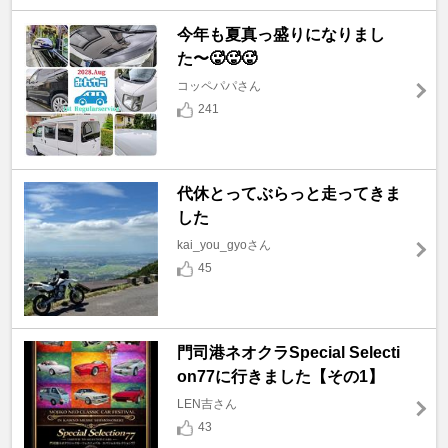
今年も夏真っ盛りになりまし
た〜🥵🥵🥵
コッペパパさん
241
代休とってぶらっと走ってきま
した
kai_you_gyoさん
45
門司港ネオクラSpecial Selecti
on77に行きました【その1】
LEN吉さん
43