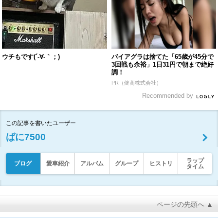
ウチもです(´-∀-｀；)
バイアグラは捨てた「65歳が45分で
3回戦も余裕」1日31円で朝まで絶好
調！
PR（健商株式会社）
Recommended by
この記事を書いたユーザー
ばに7500
ラップ
ブログ
愛車紹介
アルバム
グループ
ヒストリ
タイム
ページの先頭へ ▲