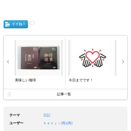
イイね！
美味しい珈琲
今日までです！
記事一覧
テーマ
日記
ユーザー
ｋｅｎｊｉ(再)(再)