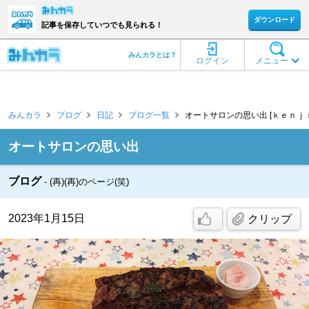
ダウンロード
記事を保存していつでも見られる！
みんカラとは？
ログイン
メニュー
みんカラ
ブログ
日記
ブログ一覧
オートサロンの思い出 [ｋｅｎｊｉ(
オートサロンの思い出
ブログ
(再)(再)のページ(笑)
2023年1月15日
クリップ