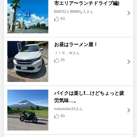
市エリア〜ランチドライブ編)
BNR32とBMWな人さん
63
お昼はラーメン屋！
ＪＩＮ．Ｗさん
55
バイクは楽し❗️…けどちょっと疲
労気味…。
nobunobu33さん
60