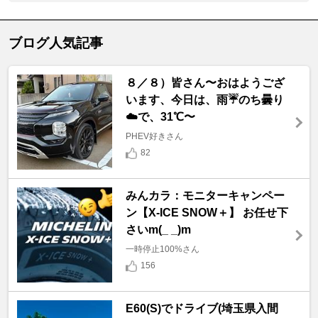
ブログ人気記事
８／８）皆さん〜おはようござ
います、今日は、雨☔️のち曇り
☁️で、31℃〜
PHEV好きさん
82
みんカラ：モニターキャンペー
ン【X-ICE SNOW＋】 お任せ下
さいm(_ _)m
一時停止100%さん
156
E60(S)でドライブ(埼玉県入間