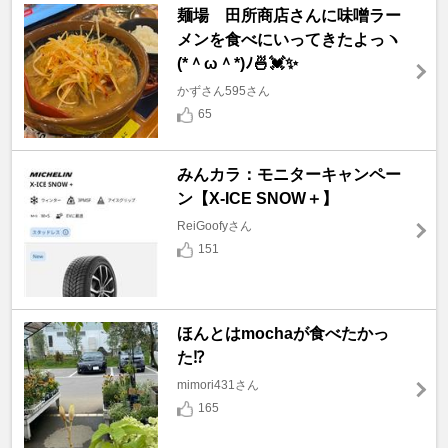
麺場 田所商店さんに味噌ラー
メンを食べにいってきたよっヽ
(*＾ω＾*)ﾉ🍜💓✨
かずさん595さん
65
みんカラ：モニターキャンペー
ン【X-ICE SNOW＋】
ReiGoofyさん
151
ほんとはmochaが食べたかっ
た⁉️
mimori431さん
165