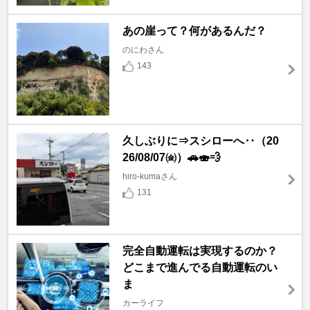
あの崖って？何があるんだ？
のにわさん
143
久しぶりに⇒スシローへ‥（20
26/08/07㈮）🚗🍣💨
hiro-kumaさん
131
完全自動運転は実現するのか？
どこまで進んでる自動運転のい
ま
カーライフ