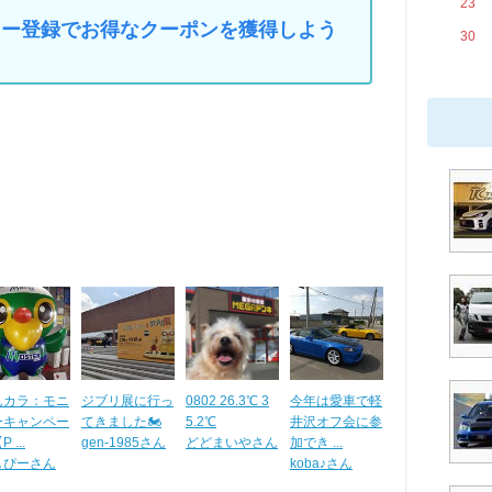
23
マイカー登録でお得なクーポンを獲得しよう
30
んカラ：モニ
ジブリ展に行っ
0802 26.3℃ 3
今年は愛車で軽
ーキャンペー
てきました🏍️
5.2℃
井沢オフ会に参
 ...
gen-1985さん
どどまいやさん
加でき ...
しぴーさん
koba♪さん