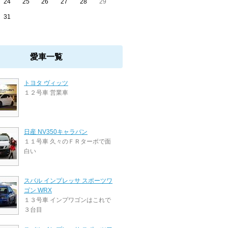
24
25
26
27
28
29
31
愛車一覧
トヨタ ヴィッツ
１２号車 営業車
日産 NV350キャラバン
１１号車 久々のＦＲターボで面
白い
スバル インプレッサ スポーツワ
ゴン WRX
１３号車 インプワゴンはこれで
３台目