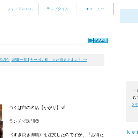
フォトアルバム
ラップタイム
▼メニュー
紹介
| 記事一覧 |
カーボン柄、まだ買えますよ！ >>
「
Ｇ
24
つくば市の名店【かがり】💡
ランチで訪問😋
ｋｅｎ
《すき焼き御膳》を注文したのですが、『お待た