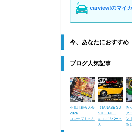
carview!の
今、あなたにおすすめ
ブログ人気記事
小見川花火大会
【TANABE SU
み
2026
STEC NF ...
タ
コンセプトさん
centerリバーさ
ン【P
ん
あ