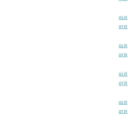
01月
07月
01月
07月
01月
07月
01月
07月