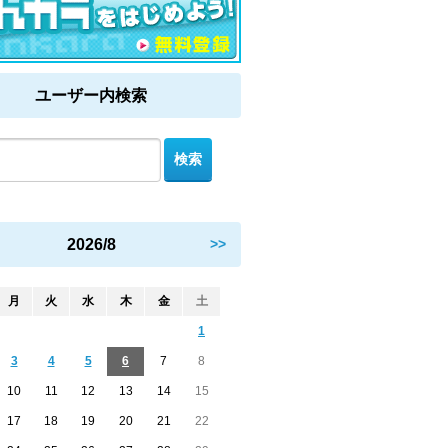
ユーザー内検索
2026/8
>>
月
火
水
木
金
土
1
3
4
5
6
7
8
10
11
12
13
14
15
17
18
19
20
21
22