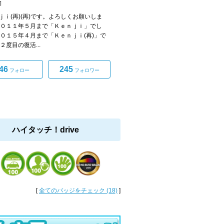
]
ｊｉ(再)(再)です。よろしくお願いしま
２０１１年５月まで「Ｋｅｎｊｉ」でし
２０１５年４月まで「Ｋｅｎｊｉ(再)」で
２度目の復活...
46
245
フォロー
フォロワー
ハイタッチ！drive
[
全てのバッジをチェック (18)
]