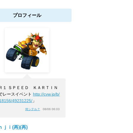
プロフィール
Ｒ１ ＳＰＥＥＤ ＫＡＲＴＩＮ
でレースイベント
http://cvw.jp/b/
18156/49231225/
」
何シテル？
08/06 06:03
ｊｉ(再)(再)