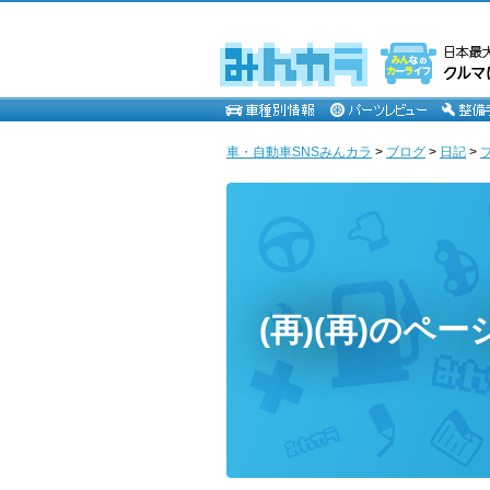
車・自動車SNSみんカラ
>
ブログ
>
日記
>
(再)(再)のページ