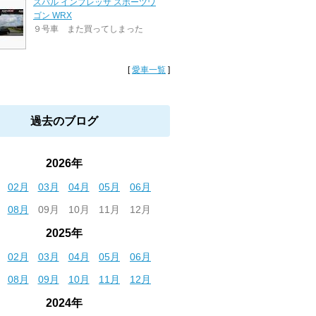
スバル インプレッサ スポーツワ
ゴン WRX
９号車 また買ってしまった
[
愛車一覧
]
過去のブログ
2026年
02月
03月
04月
05月
06月
08月
09月
10月
11月
12月
2025年
02月
03月
04月
05月
06月
08月
09月
10月
11月
12月
2024年