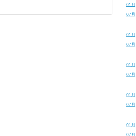
01月
07月
01月
07月
01月
07月
01月
07月
01月
07月