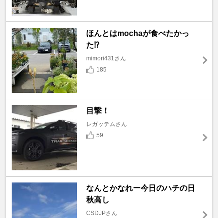
ほんとはmochaが食べたかっ
た⁉️
mimori431さん
185
目撃！
レガッテムさん
59
なんとかなれー今日のハチの日
秋高し
CSDJPさん