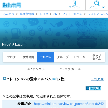
ログイン
メニュー
みんカラ
車種別情報
トヨタ
86
フォトアルバム
フォトアルバム
Hiro☆★kazu
ラップ
ブログ
愛車紹介
アルバム
グループ
ヒストリ
タイム
<< "ホンダ シ ...
"トヨタ カ ... >>
"トヨタ 86"の愛車アルバム
[7枚]
トヨタ 86
※この記事は愛車紹介で追加された画像です。
愛車紹介
https://minkara.carview.co.jp/smart/userid/242