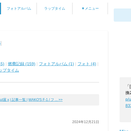
フォトアルバム
ラップタイム
▼メニュー
]
6
5)
|
燃費記録 (159)
|
フォトアルバム (1)
|
フォト (4)
|
ップタイム
「
換2
p/
t屋 x
| 記事一覧 |
WAKO'S F-1 / フ ... >>
83
2024年12月21日