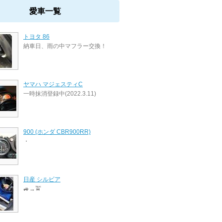
愛車一覧
トヨタ 86
納車日、雨の中マフラー交換！
ヤマハ マジェスティC
一時抹消登録中(2022.3.11)
900 (ホンダ CBR900RR)
・
日産 シルビア
🚙→🚖