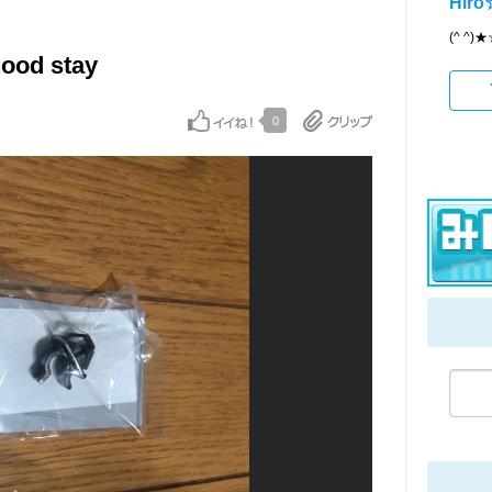
Hir
(^ ^)
ood stay
0