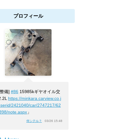
プロフィール
[整備]
#86
15985kギヤオイル交
.2L
https://minkara.carview.co.j
userid/2421040/car/2747217/62
398/note.aspx
」
何シテル？
03/26 15:48