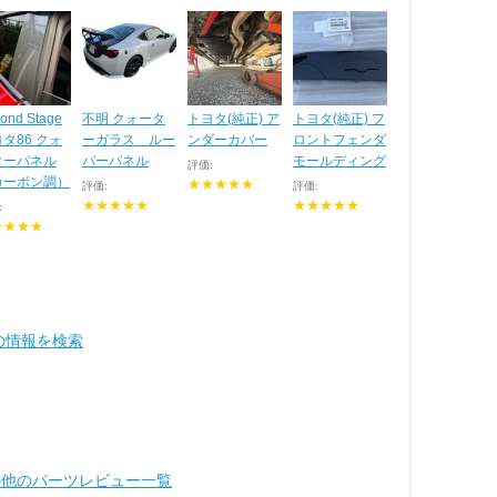
ond Stage
不明 クォータ
トヨタ(純正) ア
トヨタ(純正) フ
タ86 クォ
ーガラス ルー
ンダーカバー
ロントフェンダ
ターパネル
バーパネル
モールディング
評価:
カーボン調）
★★★★★
評価:
評価:
★★★★★
★★★★★
:
★★★★
ay の情報を検索
その他のパーツレビュー一覧