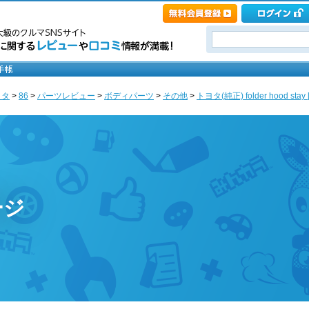
ヨタ
>
86
>
パーツレビュー
>
ボディパーツ
>
その他
>
トヨタ(純正) folder hood stay 
ージ