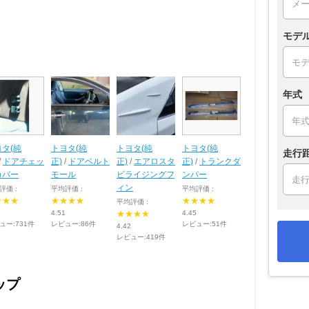
モデ
年式
タ(純
トヨタ(純
トヨタ(純
トヨタ(純
走行
/
ドアチェッ
正)
/
ドアベルト
正)
/
エアロスタ
正)
/
トランクダ
カバー
モール
ビライジングフ
ンパー
ィン
評価 :
平均評価 :
平均評価 :
★★★
★★★★
★★★★
平均評価 :
4.51
★★★★
4.45
ュー:731件
レビュー:86件
レビュー:51件
4.42
レビュー:419件
ップ