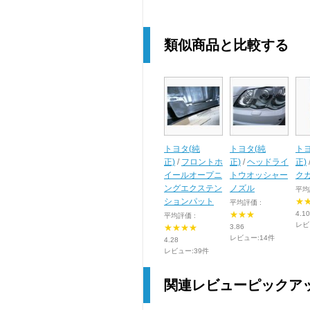
類似商品と比較する
トヨタ(純
トヨタ(純
トヨ
正)
/
フロントホ
正)
/
ヘッドライ
正)
イールオープニ
トウオッシャー
ク
ングエクステン
ノズル
平均
ションパット
★
平均評価 :
★★★
4.10
平均評価 :
レビ
★★★★
3.86
レビュー:14件
4.28
レビュー:39件
関連レビューピックア