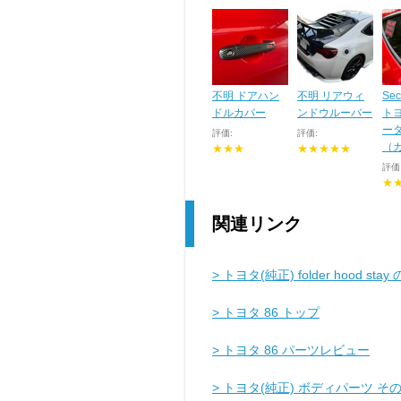
不明 ドアハン
不明 リアウィ
Sec
ドルカバー
ンドウルーバー
トヨ
ー
評価:
評価:
（
★★★
★★★★★
評価
★
関連リンク
> トヨタ(純正) folder hood st
> トヨタ 86 トップ
> トヨタ 86 パーツレビュー
> トヨタ(純正) ボディパーツ 