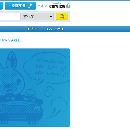
ヘルプ
[Hiro☆★kazu]