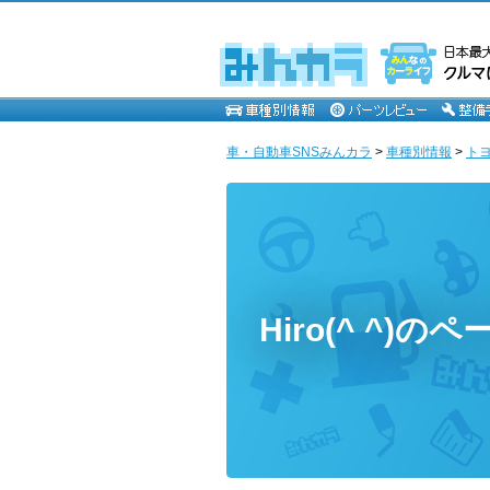
車・自動車SNSみんカラ
>
車種別情報
>
ト
Hiro(^ ^)のペ