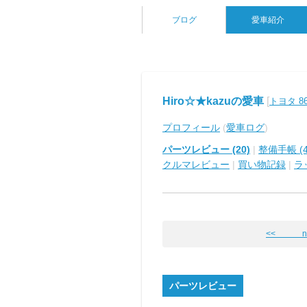
ブログ
愛車紹介
Hiro☆★kazuの愛車
[
トヨタ 8
プロフィール
(
愛車ログ
)
パーツレビュー (20)
|
整備手帳 (4
クルマレビュー
|
買い物記録
|
ラ
<< nu
パーツレビュー