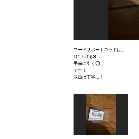
フードサポートロッドは、
↑に上げる❌
手前に引く⭕️
です！
取扱は丁寧に！