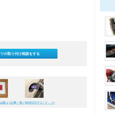
ーツの取り付け相談をする
t屋 x
| 記事一覧 |
WAKO'S F-1 / フ ... >>