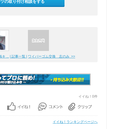
ーツの取り付け相談をする
キ ...
| 記事一覧 |
ワイパーゴム交換 左のみ >>
イイね！0件
イイね！ランキングページへ