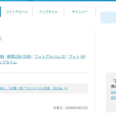
フォトアルバム
ラップタイム
▼メニュー
]
6
5)
|
燃費記録 (159)
|
フォトアルバム (1)
|
フォト (4)
|
ップタイム
「
換2
キ ...
| 記事一覧 |
ワイパーゴム交換 左のみ >>
p/
83
作業日：2026年4月17日