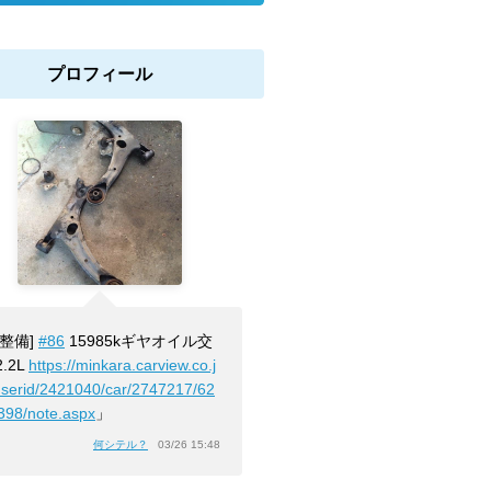
プロフィール
[整備]
#86
15985kギヤオイル交
.2L
https://minkara.carview.co.j
userid/2421040/car/2747217/62
398/note.aspx
」
何シテル？
03/26 15:48