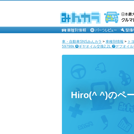
車・自動車SNSみんカラ
>
車種別情報
>
ト
59798k ❽ギヤオイル交換2.2L ❼デフオイル交換1
Hiro(^ ^)のペ