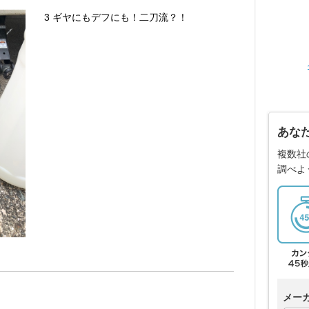
3 ギヤにもデフにも！二刀流？！
あな
複数社
調べよ
メー