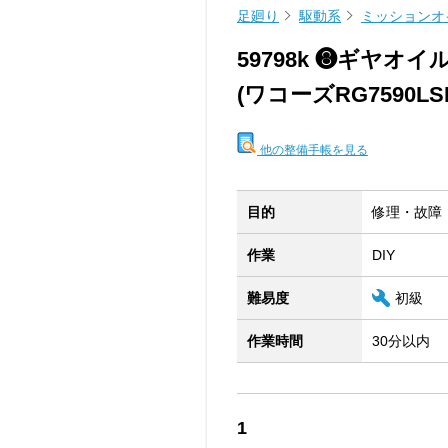
足廻り
駆動系
ミッションオ
59798k ❽ギヤオイ
(ワコーズRG7590LS
他の整備手帳を見る
目的
修理・故障
作業
DIY
難易度
初級
作業時間
30分以内
1