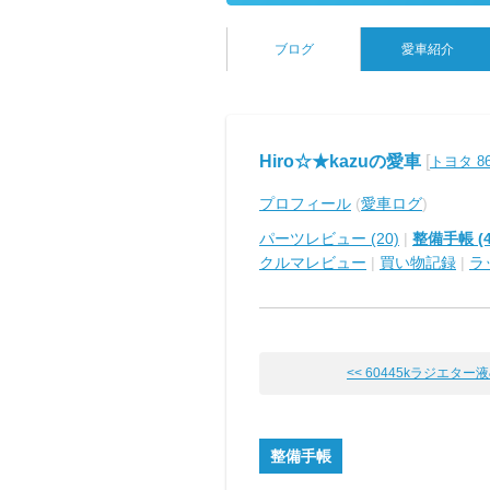
ブログ
愛車紹介
Hiro☆★kazuの愛車
[
トヨタ 8
プロフィール
(
愛車ログ
)
パーツレビュー (20)
|
整備手帳 (4
クルマレビュー
|
買い物記録
|
ラ
<< 60445kラジエター液&
整備手帳