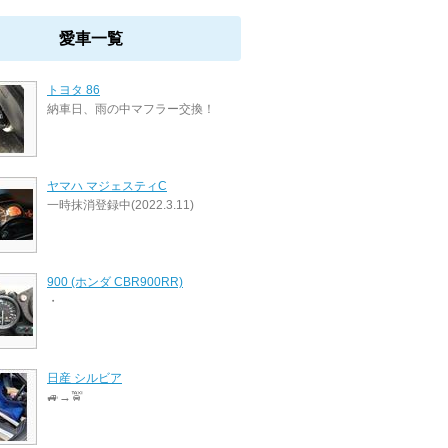
愛車一覧
トヨタ 86
納車日、雨の中マフラー交換！
ヤマハ マジェスティC
一時抹消登録中(2022.3.11)
900 (ホンダ CBR900RR)
・
日産 シルビア
🚙→🚖