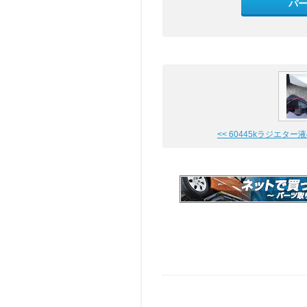
パ
<< 60445kラジエター液&