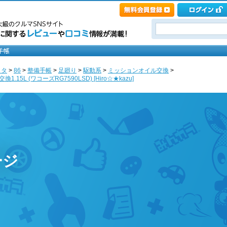
ヨタ
>
86
>
整備手帳
>
足廻り
>
駆動系
>
ミッションオイル交換
>
.15L (ワコーズRG7590LSD) [Hiro☆★kazu]
ージ