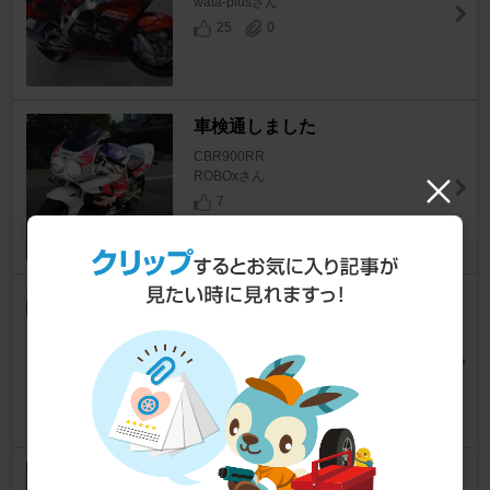
wata-plusさん
25
0
車検通しました
CBR900RR
ROBOxさん
7
アクラポビッチフルエキ交換
CBR900RR
コバ２１５さん
9
クリア塗装完了