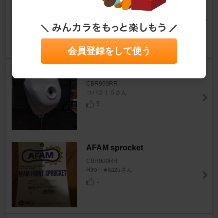
CBR900RR
コバ２１５さん
10
会員登録をして使う
タンク塗装
CBR900RR
コバ２１５さん
9
AFAM sprocket
CBR900RR
Hiro☆★kazuさん
1