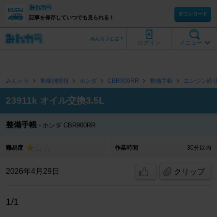
ダウンロード
記事を保存していつでも見られる！
みんカラとは？
ログイン
メニュー
みんカラ
車種別情報
ホンダ
CBR900RR
整備手帳
エンジン廻
23911k オイル交換3.5L
整備手帳
ホンダ CBR900RR
難易度
作業時間
30分以内
2026年4月29日
クリップ
1/1