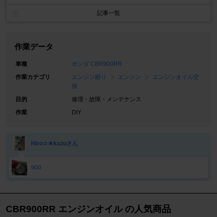
記事一覧
作業データ
車種
ホンダ CBR900RR
作業カテゴリ
エンジン廻り
エンジン
エンジンオイル交
換
目的
修理・故障・メンテナンス
作業
DIY
Hiro☆★kazuさん
900
CBR900RR エンジンオイル の人気商品