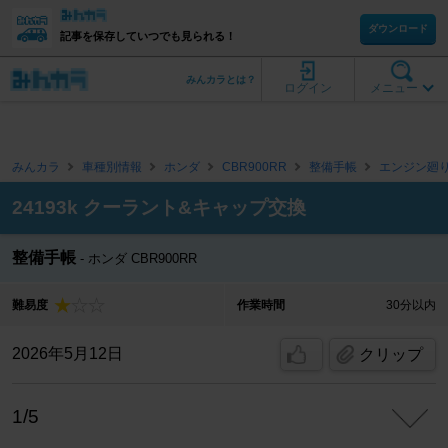
ダウンロード
記事を保存していつでも見られる！
みんカラとは？
ログイン
メニュー
みんカラ
車種別情報
ホンダ
CBR900RR
整備手帳
エンジン廻
24193k クーラント&キャップ交換
整備手帳
ホンダ CBR900RR
難易度
作業時間
30分以内
2026年5月12日
クリップ
1/5