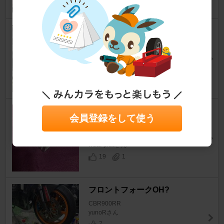
ラジエターホース交換
CBR900RR
heirsさん
2
0
TERAISM AE-06をラジエータ
会員登録をして使う
ーに装着するも違和感
CBR900RR
wata-plusさん
19
1
フロントフォークOH?
CBR900RR
yunoRさん