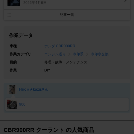
2026年4月6日
記事一覧
作業データ
車種
ホンダ CBR900RR
作業カテゴリ
エンジン廻り
冷却系
冷却水交換
目的
修理・故障・メンテナンス
作業
DIY
Hiro☆★kazuさん
900
CBR900RR クーラント の人気商品