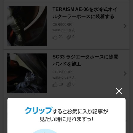
TERAISM AE-06を水冷式オイ
ルクーラーホースに装着する
CBR900RR
wata-plusさん
21
0
SC33 ラジエータホースに除電
バンドを施工
CBR900RR
wata-plusさん
18
0
ラジエータホース交換
CBR900RR
wata-plusさん
12
0