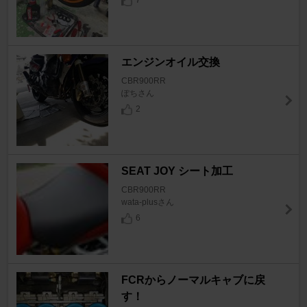
7
エンジンオイル交換
CBR900RR
ぽちさん
2
SEAT JOY シート加工
CBR900RR
wata-plusさん
6
FCRからノーマルキャブに戻
す！