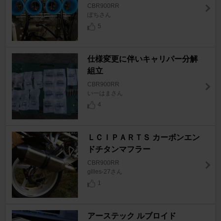
CBR900RR
ぽちさん
5
仕様変更に伴いキャリパー分解
組立
CBR900RR
い一はまさん
4
ＬＣＩＰＡＲＴＳ カーボンエン
ドチタンマフラー
CBR900RR
gilles-27さん
1
アーステック ルブロイド