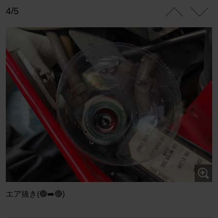
4/5
エア抜き(🟢➡️🔴)