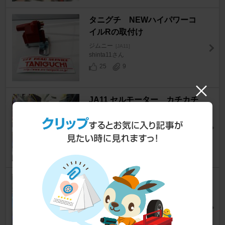
タニグチ NEWハイパワーコ
イルRの取付け
ジムニー
[JA11]
shinta11さん
25
9
JA11 セルモーター カチカチ
病対策
ジムニー
[JA11]
しのっぴー3さん
9
4
デスビ、パッキン、ローター交
換
ジムニー
[JA11]
Toshpunksさん