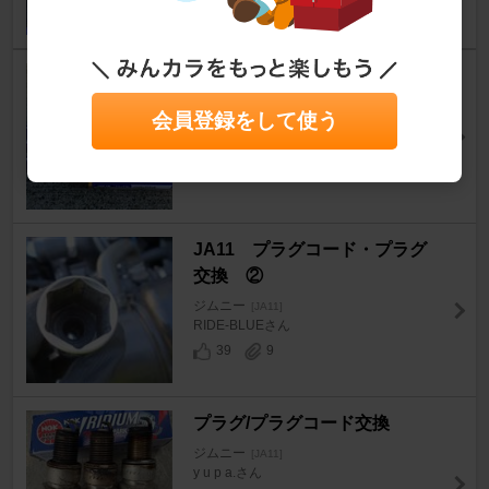
17
3
プラグ＆プラグコード交換
ジムニー
[JA11]
会員登録をして使う
ＭＪさん
9
6
JA11 プラグコード・プラグ
交換 ②
ジムニー
[JA11]
RIDE-BLUEさん
39
9
プラグ/プラグコード交換
ジムニー
[JA11]
y u p a.さん