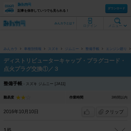
ダウンロード
記事を保存していつでも見られる！
みんカラとは？
ログイン
メニュー
みんカラ
車種別情報
スズキ
ジムニー
整備手帳
エンジン廻り
ディストリビューターキャップ・プラグコード・
点火プラグ交換①／３
整備手帳
スズキ ジムニー [JA11]
難易度
作業時間
3時間以内
2016年10月10日
クリップ
1/6