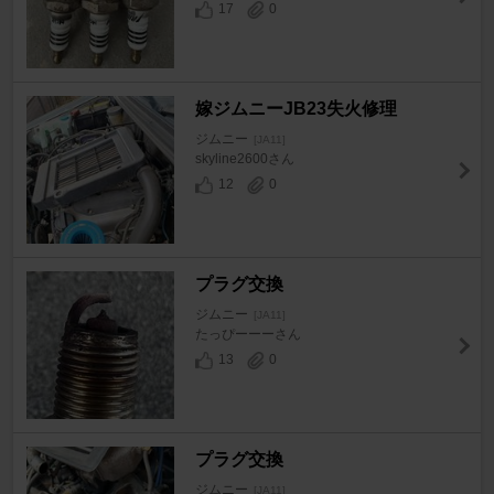
17
0
嫁ジムニーJB23失火修理
ジムニー
[JA11]
skyline2600さん
12
0
プラグ交換
ジムニー
[JA11]
たっぴーーーさん
13
0
プラグ交換
ジムニー
[JA11]