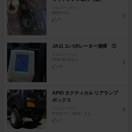
ジムニー
[JA11]
銀B14さん
9
JA11 エバポレーター清掃 ①
ジムニー
[JA11]
RIDE-BLUEさん
43
APIO タクティカル リアランプ
ボックス
ジムニー
[JA11]
すずきサン（仮名）さん
17