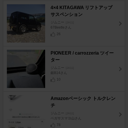
4×4 KITAGAWA リフトアップ
サスペンション
ジムニー
[JA11]
67Beetleさん
26
PIONEER / carrozzeria ツイー
ター
ジムニー
[JA11]
銀B14さん
10
Amazonベーシック トルクレン
チ
ジムニー
[JA11]
ペガサスマヨ山さん
78