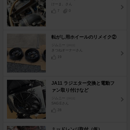
けーま。さん
7
0
転がし用ホイールのリメイク②
ジムニー
[JA11]
きつねオーナーさん
19
JA11 ラジエター交換と電動フ
ァン取り付けなど
ジムニー
[JA11]
SAG.Eさん
28
ミッドレンジ取付（仮）