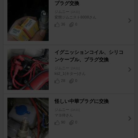
プラグ交換
ジムニー
[JA11]
変態ジムニスト8008さん
36
0
イグニッションコイル、シリコ
ンケーブル、プラグ交換
ジムニー
[JA11]
ks2_1(キター)さん
28
0
怪しい中華プラグに交換
ジムニー
[JA11]
マヨ侍さん
90
0