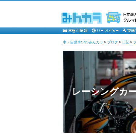
車・自動車SNSみんカラ
>
ブログ
>
日記
>
レーシングカ