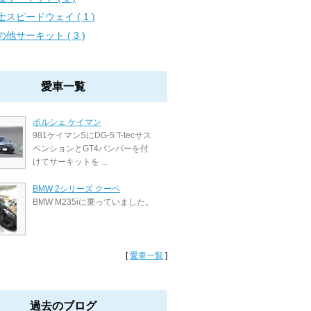
士スピードウェイ ( 1 )
の他サーキット ( 3 )
愛車一覧
ポルシェ ケイマン
981ケイマンSにDG-5 T-tecサス
ペンションとGT4バンパーを付
けてサーキットを ...
BMW 2シリーズ クーペ
BMW M235iに乗っていました。
[
愛車一覧
]
過去のブログ