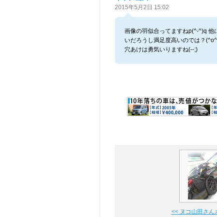
2015年5月2日 15:02
画像の羽似合ってますねp(^-^)q 
いだろうし満足度高いのでは？(^o^
穴あけは勇気いりますね(--;)
<< ヌコ山田さん