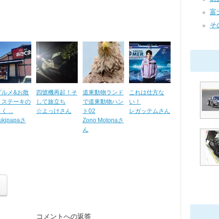
富
そ
グルメ&お散
四號機再起！そ
道東動物ランド
これは仕方な
】ステーキの
して旅立ち
で道東動物ハン
い！
 ...
☆よっけさん
ト02
レガッテムさん
ukipapaさ
Zono Motonaさ
ん
コメントへの返答