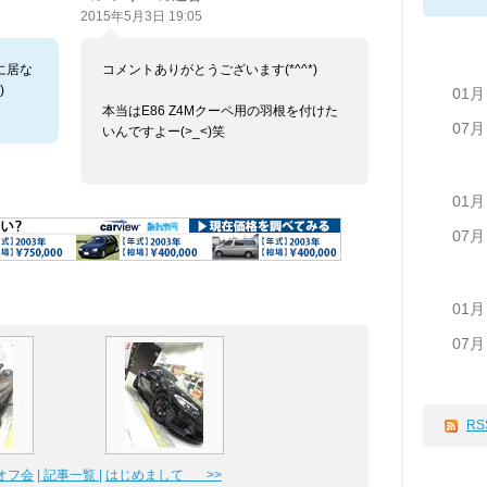
2015年5月3日 19:05
他に居な
コメントありがとうございます(*^^*)
)
01月
本当はE86 Z4Mクーペ用の羽根を付けた
07月
いんですよー(>_<)笑
01月
07月
01月
07月
RS
オフ会
| 記事一覧 |
はじめまして >>