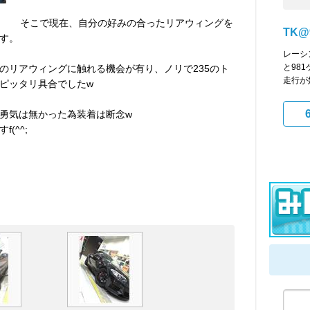
そこで現在、自分の好みの合ったリアウィングを
TK@
す。
レーシン
と98
Z4用のリアウィングに触れる機会が有り、ノリで235のト
走行が好き
ピッタリ具合でしたw
勇気は無かった為装着は断念w
(^^;