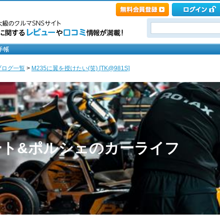
ブログ一覧
>
M235に翼を授けたい(笑) [TK@981S]
ート&ポルシェのカーライフ