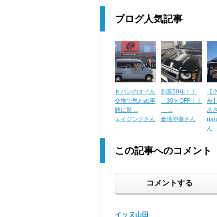
ブログ人気記事
Ｎバンのオイル
創業50年！！
【
交換で思わぬ事
30％OFF！！
歩
態に驚 ...
...
あさく
エイジングさん
倉地塗装さん
nar
ん
この記事へのコメント
コメントする
イッヌ山田