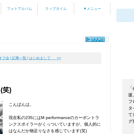
フォトアルバム
ラップタイム
▼メニュー
オフ会
| 記事一覧 |
はじめまして >>
「
(笑)
援
フ
こんばんは。
タ
て
現在私の235にはM performanceのカーボントラ
グ
ンクスポイラーがくっついていますが、個人的に
はなんだか物足りなさを感じています(笑)