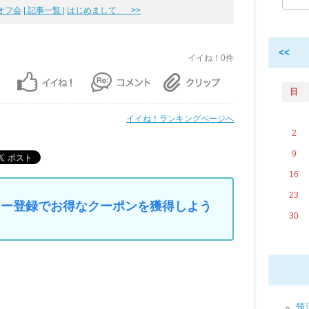
オフ会
| 記事一覧 |
はじめまして >>
<<
イイね！0件
日
イイね！ランキングページへ
2
9
16
23
マイカー登録でお得なクーポンを獲得しよう
30
筑