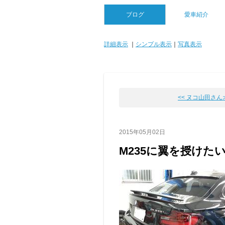
ブログ
愛車紹介
詳細表示
｜
シンプル表示
｜
写真表示
<< ヌコ山田さん
2015年05月02日
M235に翼を授けたい