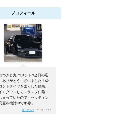
プロフィール
@つきじ丸 コメント&当日の応
、ありがとうございました！😁
ロントタイヤを太くした結果、
イムダウンしてスランプに陥っ
しまっていたので、セッティン
変更を検討中です😂」
何シテル？
01/12 10:20