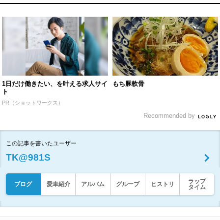
1日だけ働きたい、を叶える求人サイ
もち豚軟骨
ト
PR（ショットワークス）
Recommended by
この記事を書いたユーザー
TK@981S
ラップ
ブログ
愛車紹介
アルバム
グループ
ヒストリ
タイム