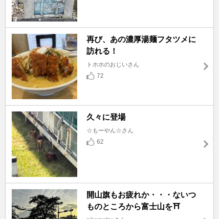
再び、あの濃厚湯麺フタツメに
訪れる！
トホホのおじいさん
72
久々に登場
☆もーやん☆さん
62
開山旗もお疲れか・・・ないつ
ものところから富士山を⛩️