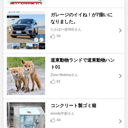
ガレージのイイね！が7揃いに
なりました。
たかぼー@SKEさん
50
道東動物ランドで道東動物ハン
ト01
Zono Motonaさん
82
コンクリート製ゴミ箱
woody中尉さん
44