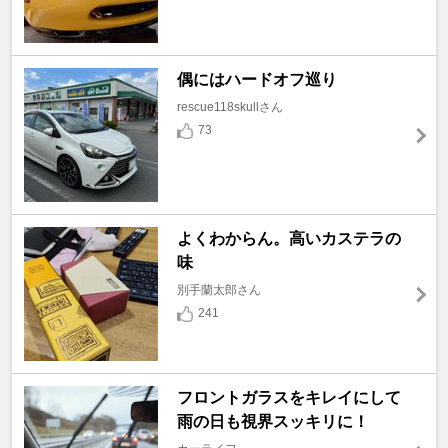
偶にはハードオフ巡り
rescue118skullさん
73
よくわからん。高いカステラの
味
別手蘭太郎さん
241
フロントガラスをキレイにして
雨の日も視界スッキリに！