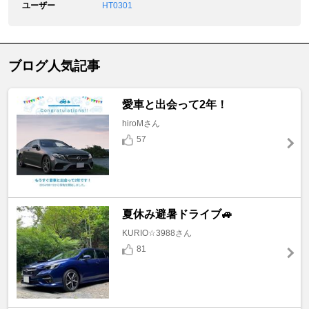
ユーザー
HT0301
ブログ人気記事
愛車と出会って2年！
hiroMさん
57
夏休み避暑ドライブ🚙
KURIO☆3988さん
81