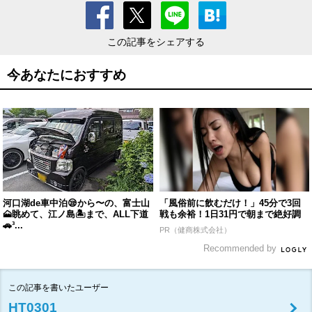
この記事をシェアする
今あなたにおすすめ
河口湖de車中泊😪から〜の、富士山
「風俗前に飲むだけ！」45分で3回
🗻眺めて、江ノ島🏝まで、ALL下道
戦も余裕！1日31円で朝まで絶好調
🚗³...
PR（健商株式会社）
Recommended by
この記事を書いたユーザー
HT0301