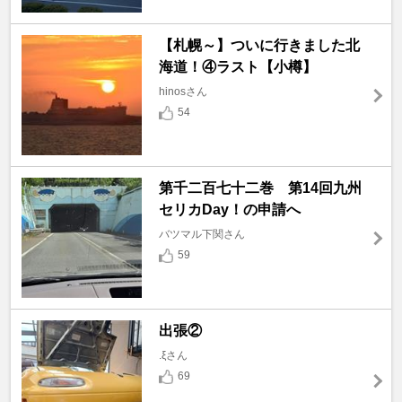
【札幌～】ついに行きました北
海道！④ラスト【小樽】
hinosさん
54
第千二百七十二巻 第14回九州
セリカDay！の申請へ
バツマル下関さん
59
出張②
.ξさん
69