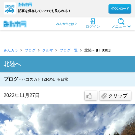
ダウンロード
記事を保存していつでも見られる！
みんカラとは？
ログイン
メニュー
みんカラ
ブログ
クルマ
ブログ一覧
北陸へ [HT0301]
北陸へ
ブログ
ハコスカとTZRのいる日常
2022年11月27日
クリップ