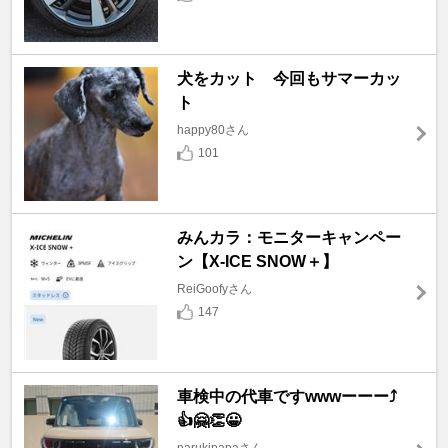
犬をカット 今回もサマーカッ
ト
happy80さん
101
みんカラ：モニターキャンペー
ン【X-ICE SNOW＋】
ReiGoofyさん
147
車検中の代車ですwwwーーー⤴️
👍🤗👏😀
narukipapaさん