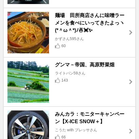
麺場 田所商店さんに味噌ラー
メンを食べにいってきたよっヽ
(*＾ω＾*)ﾉ🍜💓✨
かずさん595さん
60
グンマ－帝国、高原野菜畑
ライトバン59さん
143
みんカラ：モニターキャンペー
ン【X-ICE SNOW＋】
こうた with プレッサさん
66