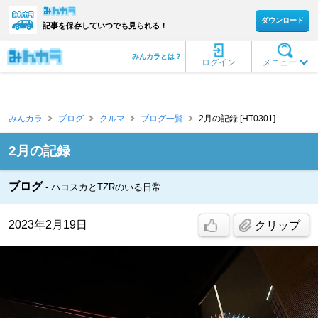
ダウンロード
記事を保存していつでも見られる！
みんカラとは？
ログイン
メニュー
みんカラ
ブログ
クルマ
ブログ一覧
2月の記録 [HT0301]
2月の記録
ブログ
ハコスカとTZRのいる日常
2023年2月19日
クリップ