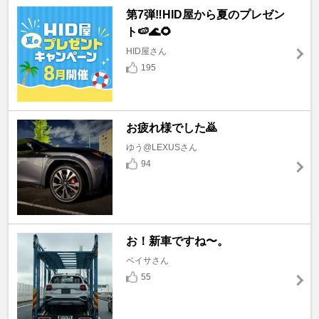
第7弾‼️HID屋から夏のプレゼン
ト🍉🌊🌻
HID屋さん
195
お疲れ様でした🙇
ゆう@LEXUSさん
94
お！新車ですね〜。
ベイサさん
55