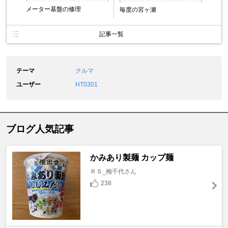
メーター基盤の修理
毎度の宮ヶ瀬
記事一覧
テーマ
クルマ
ユーザー
HT0301
ブログ人気記事
かみあり製麺 カップ麺
ＲＳ_梅千代さん
238