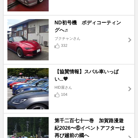
ND初号機 ボディコーティン
グへ♬
ブクチャンさん
332
【協賛情報】スバル車いっぱ
い...💙
HID屋さん
104
第千二百七十一巻 加賀路漫遊
紀2026〜⑥イベントアフターは
再び越前の國へ