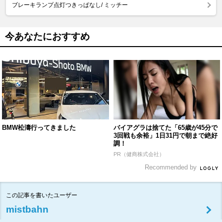
ブレーキランプ点灯つきっぱなし/ ミッチー
今あなたにおすすめ
BMW松濤行ってきました
バイアグラは捨てた「65歳が45分で
3回戦も余裕」1日31円で朝まで絶好
調！
PR（健商株式会社）
Recommended by
この記事を書いたユーザー
mistbahn