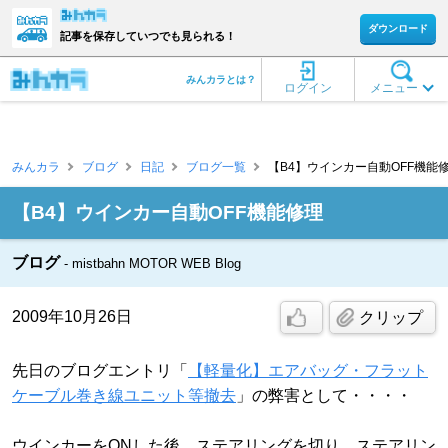
ダウンロード
記事を保存していつでも見られる！
みんカラとは？
ログイン
メニュー
みんカラ
ブログ
日記
ブログ一覧
【B4】ウインカー自動OFF機能修理 [
【B4】ウインカー自動OFF機能修理
ブログ
mistbahn MOTOR WEB Blog
2009年10月26日
クリップ
先日のブログエントリ「
【軽量化】エアバッグ・フラット
ケーブル巻き線ユニット等撤去
」の弊害として・・・・
ウインカーをONした後、ステアリングを切り、ステアリン