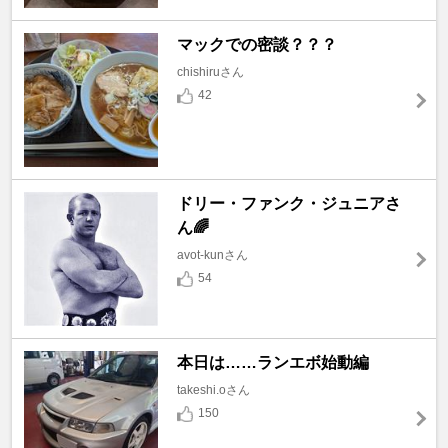
マックでの密談？？？
chishiruさん
42
ドリー・ファンク・ジュニアさ
ん🌈
avot-kunさん
54
本日は……ランエボ始動編
takeshi.oさん
150