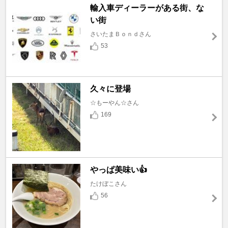
輸入車ディーラーがある街、な
い街
さいたまＢｏｎｄさん
53
久々に登場
☆もーやん☆さん
169
やっぱ美味い👍
たけぼこさん
56