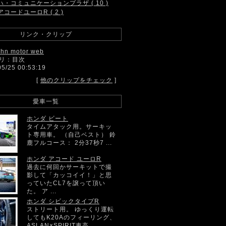
ハ・コミュニケーションプラザ ( 10 )
アコードユーロR ( 2 )
リンク・クリップ
ahn motor web
リ：目次
05/25 00:53:19
[
他のクリップをチェック
]
愛車一覧
ホンダ ビート
タイムアタック用。サーキッ
ト専用車。 （自己ベスト） 鈴
鹿フルコース： 2分37秒7 ...
ホンダ アコード ユーロR
過去に何回かサーキットで撮
影して「カッコイイ！」と思
っていたCL7を譲って頂い
た。 ア ...
ホンダ シビックタイプR
ストリート用。 ゆっくり運転
してもK20Aのフィーリング、
ASLAN×SPIRIT車高 ...