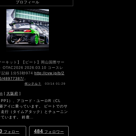
プロフィール
サーキット】【ビート】岡山国際サー
 OTAC2026 2026.03.10 コースレ
記録 1分53秒974
http://cvw.jp/b/2
6/48977387/
」
何シテル？
03/14 01:29
hn
[
大阪府
]
PP1）、アコード・ユーロR（CL
三菱アイに乗っています。 ビートでのサ
ト走行（タイムアタック）とチューニン
ています。 鈴鹿...
0
484
フォロー
フォロワー