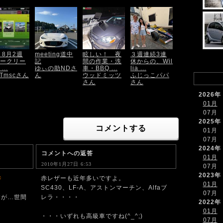
7 8月2週
meeting道中
眩しい！ 夜
３週連続3連
ークリー
記
間の作業・洗
休からの、Wil
...
ゆぃの助NDさ
車・BBQ ...
lia ...
LTmscさん
ん
ウッドミッツ
ふじっこパパ
さん
さん
2026年
01月
07月
2025年
コメントする
01月
07月
2024年
コメントへの返答
01月
2010年1月27日 6:53
07月
2023年
赤レザーも近年多いですよ。
01月
SC430、LF-A、アストンマーチン、Alfaブ
07月
すが…世間
レラ・・・・
2022年
01月
・・・いずれも高級車ですね(^_^;)
07月