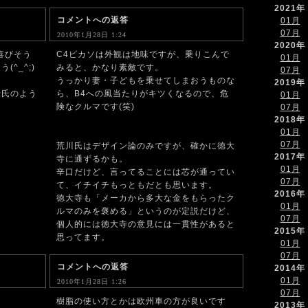
2021年
コメントへの返答
01月
07月
2010年1月28日 1:24
2020年
喜びそう
C4ピカソは外観は地味ですが、乗りこんで
01月
^_^;)
みると、かなり素敵です。
07月
うっかり妻・子どもを乗せてしまおうものな
2019年
寺氏のよう
ら、B4への風当たりがキツくなるので、危
01月
険なクルマです(笑)
07月
2018年
01月
07月
荒川氏はデザイン論のみですが、確かに徳大
2017年
寺に通ずるかも。
01月
辛口だけど、言ってることには芯が通ってい
07月
て、イチイチもっともだとも思います。
2016年
徳大寺も「メーカから多大な金をもらったク
01月
ルマのみを褒める」というのが定説だけど、
07月
個人的には徳大寺の意見には一貫性があると
2015年
思ってます。
01月
07月
コメントへの返答
2014年
01月
2010年1月28日 1:26
07月
樹脂の使い方とかは欧州車の方が良いです
2013年