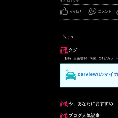
イイね！0件
タグ
MFi
三栄書房
内装
C4ピカソ
carview!の
今、あなたにおすすめ
ブログ人気記事