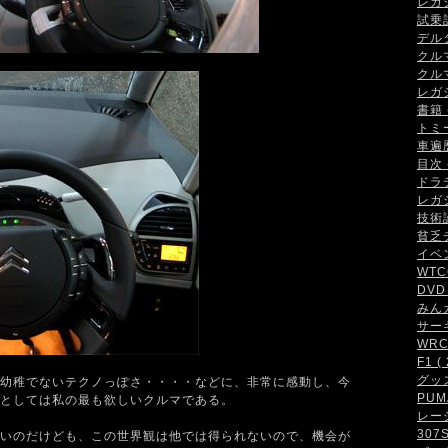
レガシ
試乗記 
デルタ
クルマ
クルマ
レガシ
書籍 (
トミ
車遍歴 
目次 (
ドラテ
レガシ
技術論 
貧乏チ
イベン
WTCC
DVD 
みんカ
サーキ
WRC・
F1 ( 
グッズ 
幼稚でないテクノっぽさ・・・・などに、非常に感動し、今
PUMA
としては私の最も欲しいクルマである。
レーシ
307S
いのだけども、この世界観は他では得られないので、機会が