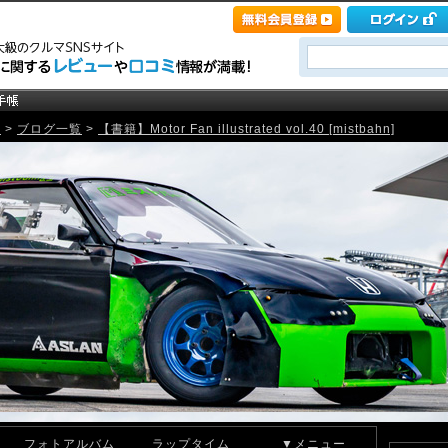
記
>
ブログ一覧
>
【書籍】Motor Fan illustrated vol.40 [mistbahn]
フォトアルバム
ラップタイム
▼メニュー