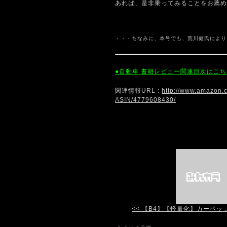
あれば、是非乗ってみることをお薦め
・・・ちなみに、本号でも、荒川健氏により
●自動車 書籍レビュー関連目次はこち
関連情報URL :
http://www.amazon.c
ASIN/4779608430/
<< 【B4】【軽量化】カーペッ ..