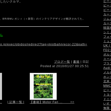
ビート 
したいクルマ。
ビート
ビート
カート 
ジムカ
、BR/BMレガシィ（＝新型）のインテリアデザインが酷評されてた。
カーデ
韓国車 
シミュ
ら
フォー
ミュン
o.jp/exec/obidos/redirect?tag=mistbahnrecor-22&path=
UK ( 
FD2
ポルシ
スーパ
ブログ一覧
|
書籍
| 日記
ブラン
Posted at 2010/01/27 00:25:51
Audi 
メルセ
ホンダ
北米 (
MMC 
ビート
トヨタ 
ドニン
.
| 記事一覧 |
【書籍】Motor Fan ... >>
いすゞ
無限 (