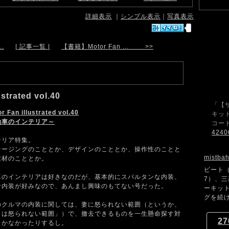
詳細表示
｜
シンプル表示
｜
写真表示
.
| 記事一覧 |
【書籍】Motor Fan ... >>
trated vol.40
「【
r Fan illustrated vol.40
キット
動車のインテリア～
コード
4240
テリア特集。
ケージングのこととか、デザインのこととか、操作性のことと
mistba
素材のこととか。
ビート（
車のインテリアは好きなのだが、基本的にスパルタンな内装、
7）、
な内装が好みなので、あんまし興味のもてない号だった。
ーキッ
グを続け
のクルマの内装に関しては、妻に怒られない範囲（というか、
くは怒られない範囲」）で、撤去できるものを一生懸命探す対
27
しかなかったりするし。