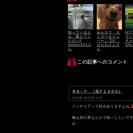
知っている人
みんカラ：モ
GT
は、教えてく
ニターキャン
ウィ
ださい‼️
ペーン【X ...
チャ 
mimori431さ
はちおさんさ
SA
ん
ん
この記事へのコメント
ＲＳ－Ｆ （元Ｆ１３００）
2010年1月27日 6:37
インテリアって好みありますよね
俺は赤の革なんかで統一したいで
は