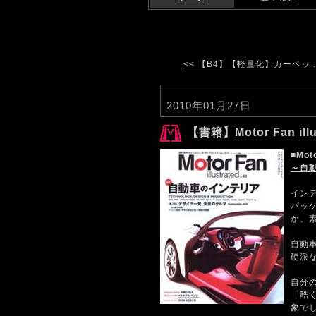
<< 【B4】【軽量化】カーペッ ..
2010年01月27日
【書籍】Motor Fan illus
■Moto
～自
イン
パッ
か、
自動
硬派
自分
「酷
象で