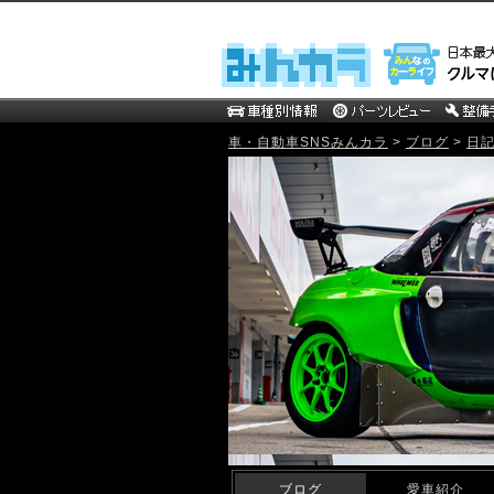
車・自動車SNSみんカラ
>
ブログ
>
日
mistbahn MOTOR WEB Blog
ブログ
愛車紹介