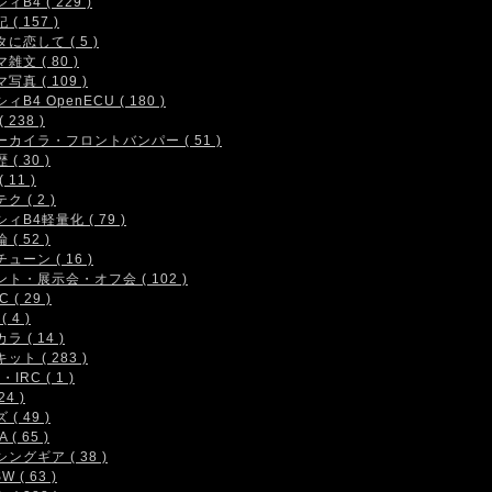
ィB4 ( 229 )
( 157 )
に恋して ( 5 )
雑文 ( 80 )
写真 ( 109 )
ィB4 OpenECU ( 180 )
 238 )
ーカイラ・フロントバンパー ( 51 )
( 30 )
 11 )
ク ( 2 )
ィB4軽量化 ( 79 )
( 52 )
ューン ( 16 )
ト・展示会・オフ会 ( 102 )
 ( 29 )
( 4 )
ラ ( 14 )
ット ( 283 )
IRC ( 1 )
24 )
( 49 )
 ( 65 )
ングギア ( 38 )
W ( 63 )