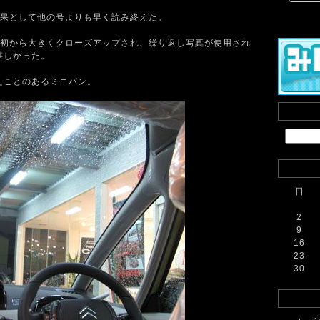
果として他の号よりも早く読み終えた。
初から大きくクローズアップされ、繰り返し写真が使用され
嬉しかった。
たことのあるミニバン。
日
2
9
16
23
30