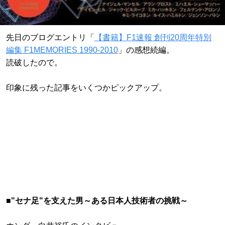
先日のブログエントリ「
【書籍】F1速報 創刊20周年特別
編集 F1MEMORIES 1990-2010
」の感想続編。
読破したので。
印象に残った記事をいくつかピックアップ。
■"セナ足"を支えた男～ある日本人技術者の挑戦～