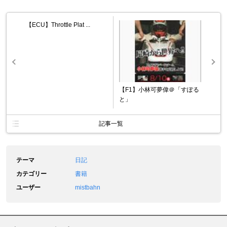
【ECU】Throttle Plat ...
【F1】小林可夢偉＠「すぽる
と」
記事一覧
テーマ
日記
カテゴリー
書籍
ユーザー
mistbahn