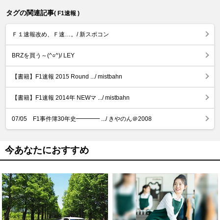
タグの関連記事
( F1速報 )
Ｆ１速報改め、Ｆ速…。/ 新スポコン
BRZを買う～(^○^)/ LEY
【書籍】F1速報 2015 Round .../ mistbahn
【書籍】F1速報 2014年 NEWマ .../ mistbahn
07/05 F1事件簿30年史━━━━ .../ きやのん＠2008
今あなたにおすすめ