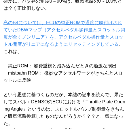
確かに、バタ弁の角度0～90%は、吸気流路の0～100%と
は全く正比例しない。
私のB4については、ECUの純正ROMで過度に味付けされ
ていたDBWマップ（アクセルペダル操作量とスロットル開
度が全くノンリニア）を、アクセルペダル操作量とスロッ
トル開度がリニアになるようにリセッティングしている
。
これは、
純正ROM： 燃費重視と踏み込んだときの過激な演出
mistbahn ROM： 微妙なアクセルワークがきちんとスロ
ットルに反映
という思想に基づくものだが、本誌の記事を読んで、果た
してスバル＋DENSOのECUにおける「Throttle Plate Open
ing Angle」というのは、スロットルバルブ制御量をきちん
と吸気流路換算したものなんだろうか？？？と、気になっ
た。