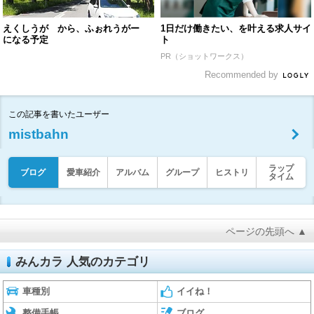
えくしうが から、ふぉれうがー
1日だけ働きたい、を叶える求人サイ
になる予定
ト
PR（ショットワークス）
Recommended by
この記事を書いたユーザー
mistbahn
ラップ
ブログ
愛車紹介
アルバム
グループ
ヒストリ
タイム
ページの先頭へ ▲
みんカラ 人気のカテゴリ
車種別
イイね！
整備手帳
ブログ