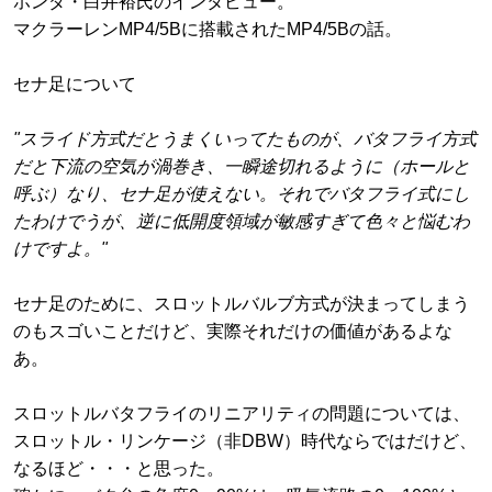
ホンダ・白井裕氏のインタビュー。
マクラーレンMP4/5Bに搭載されたMP4/5Bの話。
セナ足について
"スライド方式だとうまくいってたものが、バタフライ方式
だと下流の空気が渦巻き、一瞬途切れるように（ホールと
呼ぶ）なり、セナ足が使えない。それでバタフライ式にし
たわけでうが、逆に低開度領域が敏感すぎて色々と悩むわ
けですよ。"
セナ足のために、スロットルバルブ方式が決まってしまう
のもスゴいことだけど、実際それだけの価値があるよな
あ。
スロットルバタフライのリニアリティの問題については、
スロットル・リンケージ（非DBW）時代ならではだけど、
なるほど・・・と思った。