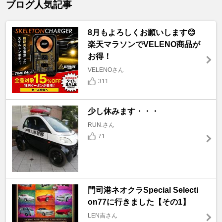
ブログ人気記事
8月もよろしくお願いします😊
楽天マラソンでVELENO商品が
お得！
VELENOさん
311
少し休みます・・・
RUN.さん
71
門司港ネオクラSpecial Selecti
on77に行きました【その1】
LEN吉さん