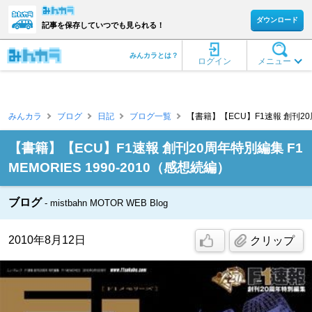
ダウンロード
記事を保存していつでも見られる！
みんカラとは？
ログイン
メニュー
みんカラ
ブログ
日記
ブログ一覧
【書籍】【ECU】F1速報 創刊20周年特
【書籍】【ECU】F1速報 創刊20周年特別編集 F1
MEMORIES 1990-2010（感想続編）
ブログ
mistbahn MOTOR WEB Blog
2010年8月12日
クリップ