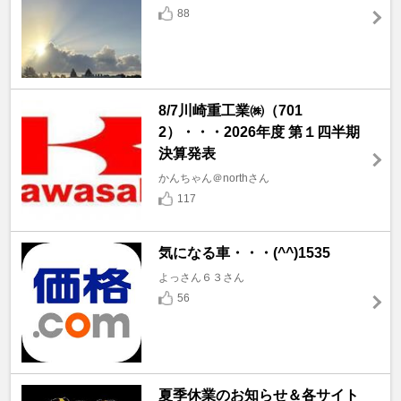
88
8/7川崎重工業㈱（701
2）・・・2026年度 第１四半期
決算発表
かんちゃん＠northさん
117
気になる車・・・(^^)1535
よっさん６３さん
56
夏季休業のお知らせ＆各サイト