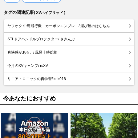
タグの関連記事
( XVハイブリッド )
ヤフオク 中島飛行機 カーボンエンブレ .../ 運び屋のはなちん
STI ドアハンドルプロテクター/ さきんぷ
爽快感がある。/ 風呂十時総統
今月のXVキャンプ/ rsXV
リニアトロニックの再学習/ knk018
今あなたにおすすめ