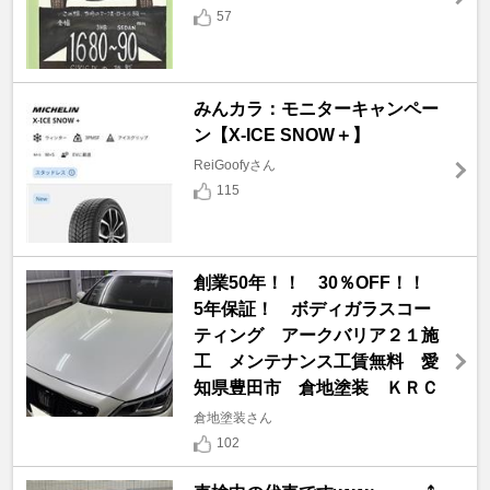
57
みんカラ：モニターキャンペー
ン【X-ICE SNOW＋】
ReiGoofyさん
115
創業50年！！ 30％OFF！！
5年保証！ ボディガラスコー
ティング アークバリア２１施
工 メンテナンス工賃無料 愛
知県豊田市 倉地塗装 ＫＲＣ
倉地塗装さん
102