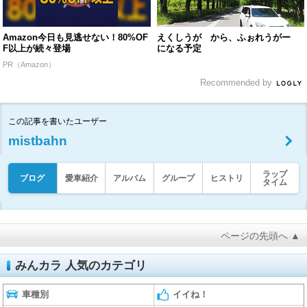
Amazon今日も見逃せない！80%OF
えくしうが から、ふぉれうがー
F以上が続々登場
になる予定
PR（Amazon）
Recommended by
この記事を書いたユーザー
mistbahn
ラップ
ブログ
愛車紹介
アルバム
グループ
ヒストリ
タイム
ページの先頭へ ▲
みんカラ 人気のカテゴリ
車種別
イイね！