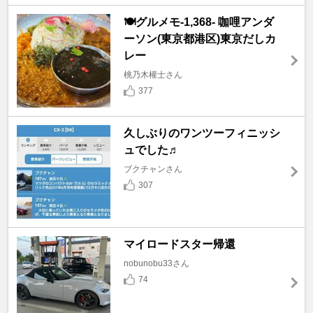
🍽️グルメモ-1,368- 咖哩アンダ
ーソン(東京都港区)東京だしカ
レー
桃乃木權士さん
377
久しぶりのワンツーフィニッシ
ュでした♬
ブクチャンさん
307
マイロードスター帰還
nobunobu33さん
74