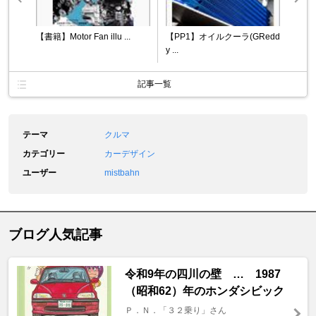
【書籍】Motor Fan illu ...
【PP1】オイルクーラ(GRedd
y ...
記事一覧
テーマ
クルマ
カテゴリー
カーデザイン
ユーザー
mistbahn
ブログ人気記事
令和9年の四川の壁 … 1987
（昭和62）年のホンダシビック
Ｐ．Ｎ．「３２乗り」さん