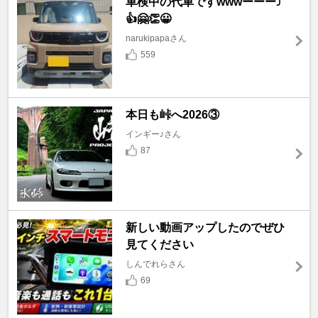
車検中の代車ですwwwーーー⤴️
👍🤗👏😀
narukipapaさん
559
本日も峠へ2026③
インギー♪さん
87
新しい動画アップしたのでぜひ
見てください
しんでれらさん
69