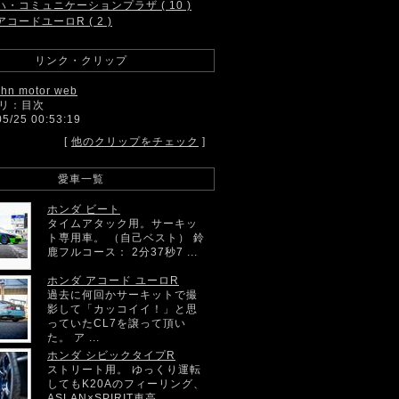
ハ・コミュニケーションプラザ ( 10 )
アコードユーロR ( 2 )
リンク・クリップ
ahn motor web
リ：目次
05/25 00:53:19
[
他のクリップをチェック
]
愛車一覧
ホンダ ビート
タイムアタック用。サーキッ
ト専用車。 （自己ベスト） 鈴
鹿フルコース： 2分37秒7 ...
ホンダ アコード ユーロR
過去に何回かサーキットで撮
影して「カッコイイ！」と思
っていたCL7を譲って頂い
た。 ア ...
ホンダ シビックタイプR
ストリート用。 ゆっくり運転
してもK20Aのフィーリング、
ASLAN×SPIRIT車高 ...