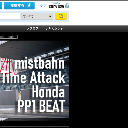
ヘルプ
istbahn]