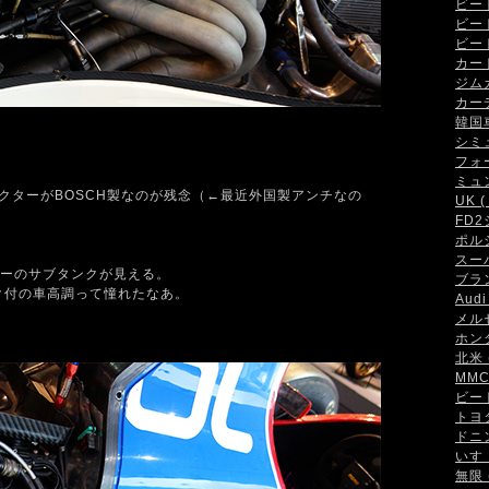
ビート 
ビート
ビート
カート 
ジムカ
カーデ
韓国車 
シミュ
フォー
ミュン
ェクターがBOSCH製なのが残念（←最近外国製アンチなの
UK ( 
FD2
ポルシ
スーパ
ーのサブタンクが見える。
ブラン
ク付の車高調って憧れたなあ。
Audi 
メルセ
ホンダ
北米 (
MMC 
ビート
トヨタ 
ドニン
いすゞ
無限 (