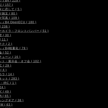
ィB4 ( 229 )
( 157 )
に恋して ( 5 )
雑文 ( 80 )
写真 ( 109 )
ィB4 OpenECU ( 180 )
 238 )
ーカイラ・フロントバンパー ( 51 )
( 30 )
 11 )
ク ( 2 )
ィB4軽量化 ( 79 )
( 52 )
ューン ( 16 )
ト・展示会・オフ会 ( 102 )
 ( 29 )
( 4 )
ラ ( 14 )
ット ( 283 )
IRC ( 1 )
24 )
( 49 )
 ( 65 )
ングギア ( 38 )
W ( 63 )