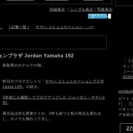
詳細表示
｜
シンプル表示
｜
写真表示
.
| 記事一覧 |
ヤマハ コミュニケーション ... >>
ラザ Jordan Yamaha 192
「【
鳥取県のホテルでの朝。
キット
コード
4240
昨日のブログエントリ「
ヤマハ コミュニケーションプラザ
Lexus LFA
」の続き。
mistba
3年前にも撮影してブログアップした ジョーダン・ヤマハ1
ビート（
92
。
7）、
ーキッ
展示品は何も変更ナイが、3年も経つと私の視点も変わる
グを続け
し、カメラも換わってるし。
27