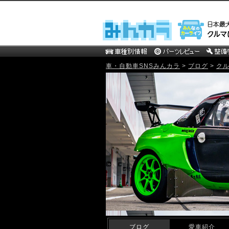
車・自動車SNSみんカラ
>
ブログ
>
ク
mistbahn MOTOR WEB Blog
ブログ
愛車紹介