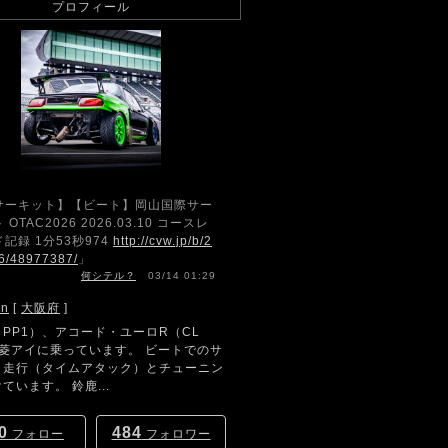
プロフィール
サーキット】【ビート】岡山国際サー
 OTAC2026 2026.03.10 コースレ
記録 1分53秒974
http://cvw.jp/b/2
6/48977387/
」
何シテル？
03/14 01:29
hn
[
大阪府
]
PP1）、アコード・ユーロR（CL
三菱アイに乗っています。 ビートでのサ
ト走行（タイムアタック）とチューニン
ています。 鈴鹿...
0
484
フォロー
フォロワー