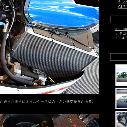
ヤマ
CL7
mistb
カテゴ
2014/
が通った箇所にオイルクーラ状の小さい熱交換器がある。