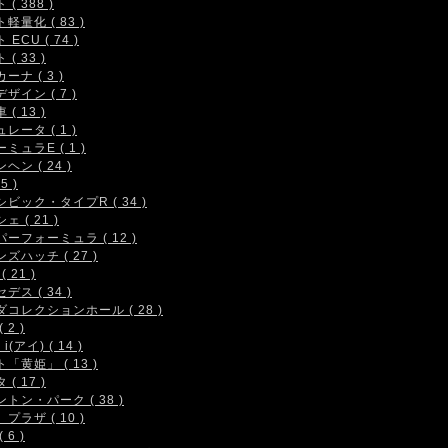
( 388 )
軽量化 ( 83 )
 ECU ( 74 )
( 33 )
ーナ ( 3 )
ザイン ( 7 )
( 13 )
レータ ( 1 )
ミュラE ( 1 )
ヘン ( 24 )
5 )
シビック・タイプR ( 34 )
ェ ( 21 )
ーフォーミュラ ( 12 )
ズハッチ ( 27 )
( 21 )
デス ( 34 )
コレクションホール ( 28 )
 2 )
i(アイ) ( 14 )
「黄姫」 ( 13 )
( 17 )
トン・パーク ( 38 )
プラザ ( 10 )
 6 )