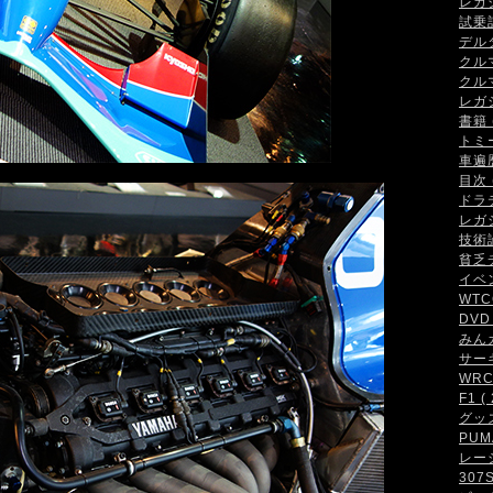
レガシ
試乗記 
デルタ
クルマ
クルマ
レガシ
書籍 (
トミ
車遍歴 
目次 (
ドラテ
レガシ
技術論 
貧乏チ
イベン
WTCC
DVD 
みんカ
サーキ
WRC・
F1 ( 
グッズ 
PUMA
レーシ
307S