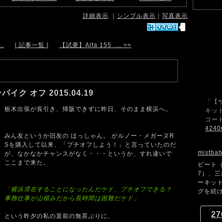
詳細表示
｜
シンプル表示
｜
写真表示
..
| 記事一覧 |
【試乗】Alfa 155 ... >>
ク オフ 2015.04.19
「【
栃木出張が長引き、帰阪できずに昨日、そのまま横浜へ。
キット
コード
4240
みん友というか旧友の ほっしゃん。 がルノー・メガーヌR
Sを購入して以来、「プチオフしよう！」と言っていたのだ
mistba
が、なかなかチャンスがなく・・・というか、すれ違いで
ここまで来た。
ビート（
7）、
ーキッ
「横浜滞在することになったんだケド、プチオフできる？
グを続け
事務仕事が山積みだから長時間は困難だケド」
27
という昨夕の私の直前の無茶ぶりに、