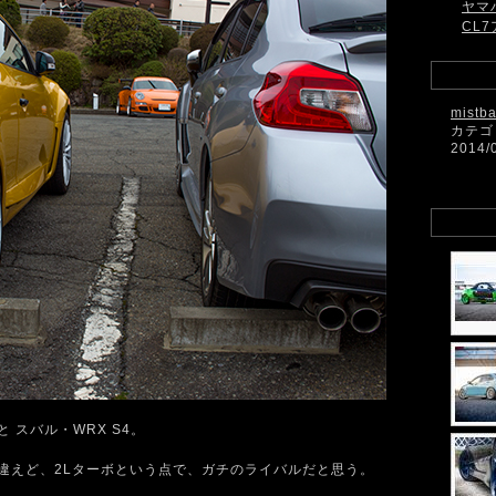
ヤマ
CL7
mistb
カテゴ
2014/
 スバル・WRX S4。
式は違えど、2Lターボという点で、ガチのライバルだと思う。