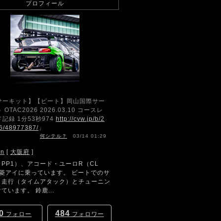
プロフィール
サーキット】【ビート】岡山国際サー
 OTAC2026 2026.03.10 コースレ
記録 1分53秒974
http://cvw.jp/b/2
6/48977387/
」
何シテル？
03/14 01:29
hn
[
大阪府
]
PP1）、アコード・ユーロR（CL
三菱アイに乗っています。 ビートでのサ
ト走行（タイムアタック）とチューニン
ています。 鈴鹿...
0
484
フォロー
フォロワー