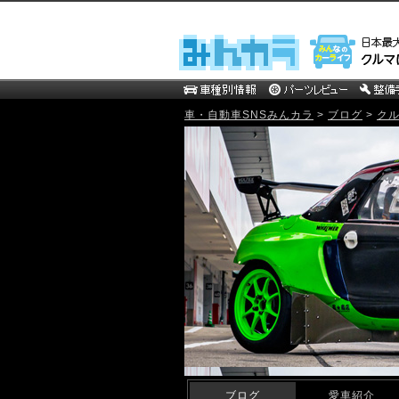
車・自動車SNSみんカラ
>
ブログ
>
ク
mistbahn MOTOR WEB Blog
ブログ
愛車紹介