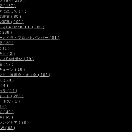
ィB4 ( 229 )
( 157 )
に恋して ( 5 )
雑文 ( 80 )
写真 ( 109 )
ィB4 OpenECU ( 180 )
 238 )
ーカイラ・フロントバンパー ( 51 )
( 30 )
 11 )
ク ( 2 )
ィB4軽量化 ( 79 )
( 52 )
ューン ( 16 )
ト・展示会・オフ会 ( 102 )
 ( 29 )
( 4 )
ラ ( 14 )
ット ( 283 )
IRC ( 1 )
24 )
( 49 )
 ( 65 )
ングギア ( 38 )
W ( 63 )