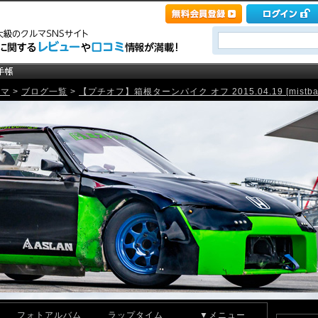
ルマ
>
ブログ一覧
>
【プチオフ】箱根ターンパイク オフ 2015.04.19 [mistba
フォトアルバム
ラップタイム
▼メニュー