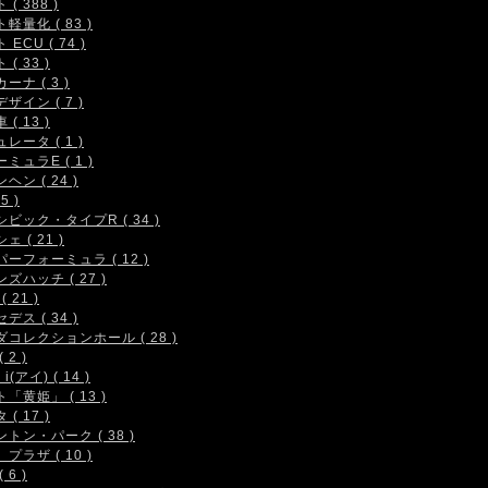
( 388 )
軽量化 ( 83 )
 ECU ( 74 )
( 33 )
ーナ ( 3 )
ザイン ( 7 )
( 13 )
レータ ( 1 )
ミュラE ( 1 )
ヘン ( 24 )
5 )
シビック・タイプR ( 34 )
ェ ( 21 )
ーフォーミュラ ( 12 )
ズハッチ ( 27 )
( 21 )
デス ( 34 )
コレクションホール ( 28 )
 2 )
i(アイ) ( 14 )
「黄姫」 ( 13 )
( 17 )
トン・パーク ( 38 )
プラザ ( 10 )
 6 )