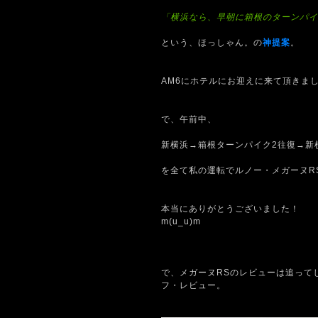
「横浜なら、早朝に箱根のターンパイ
という、ほっしゃん。の
神提案
。
AM6にホテルにお迎えに来て頂きま
で、午前中、
新横浜→箱根ターンパイク2往復→新
を全て私の運転でルノー・メガーヌR
本当にありがとうございました！
m(u_u)m
で、メガーヌRSのレビューは追って
フ・レビュー。