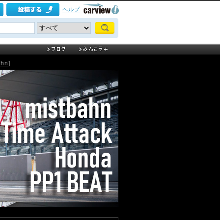
ヘルプ
hn]