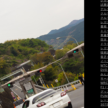
レガシ
試乗記 
デルタ
クルマ
クルマ
レガシ
書籍 (
トミ
車遍歴 
目次 (
ドラテ
レガシ
技術論 
貧乏チ
イベン
WTCC
DVD 
みんカ
サーキ
WRC・
F1 ( 
グッズ 
PUMA
レーシ
307S