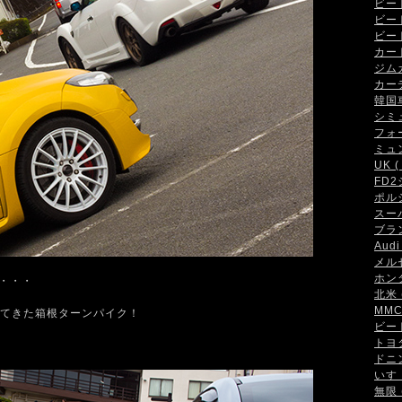
ビート 
ビート
ビート
カート 
ジムカ
カーデ
韓国車 
シミュ
フォー
ミュン
UK ( 
FD2
ポルシ
スーパ
ブラン
Audi 
メルセ
ホンダ
ガ・・・
北米 (
MMC 
てきた箱根ターンパイク！
ビート
トヨタ 
ドニン
いすゞ
無限 (