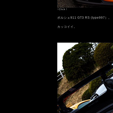
↑Click！
ポルシェ911 GT3 RS (type997）。
カッコイイ。