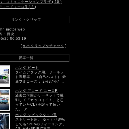
ハ・コミュニケーションプラザ ( 10 )
アコードユーロR ( 2 )
リンク・クリップ
ahn motor web
リ：目次
05/25 00:53:19
[
他のクリップをチェック
]
愛車一覧
ホンダ ビート
タイムアタック用。サーキッ
ト専用車。 （自己ベスト） 鈴
鹿フルコース： 2分37秒7 ...
ホンダ アコード ユーロR
過去に何回かサーキットで撮
影して「カッコイイ！」と思
っていたCL7を譲って頂い
た。 ア ...
ホンダ シビックタイプR
ストリート用。 ゆっくり運転
してもK20Aのフィーリング、
ASLAN×SPIRIT車高 ...