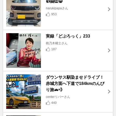
👍🤗👏😀
narukipapaさん
953
実録「どぶろっく」233
桃乃木權士さん
187
ダウンサス馴染ませドライブ！
赤城方面へ下道で184kmのんび
り旅🚗💨
centerリバーさん
440