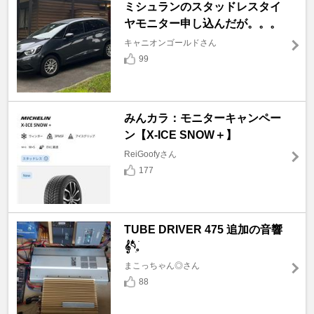
ミシュランのスタッドレスタイ
ヤモニター申し込んだが。。。
キャニオンゴールドさん
99
みんカラ：モニターキャンペー
ン【X-ICE SNOW＋】
ReiGoofyさん
177
TUBE DRIVER 475 追加の音響
𝄞𓄹໋ׅ𓈒ׁ
まこっちゃん◎さん
88