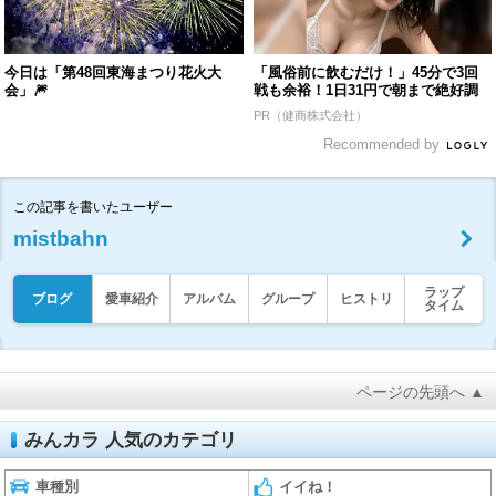
今日は「第48回東海まつり花火大
「風俗前に飲むだけ！」45分で3回
会」🎆
戦も余裕！1日31円で朝まで絶好調
PR（健商株式会社）
Recommended by
この記事を書いたユーザー
mistbahn
ラップ
ブログ
愛車紹介
アルバム
グループ
ヒストリ
タイム
ページの先頭へ ▲
みんカラ 人気のカテゴリ
車種別
イイね！