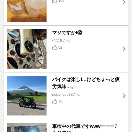
109
マジですか❗️😱
伯父貴さん
62
バイクは楽し❗️…けどちょっと疲
労気味…。
nobunobu33さん
78
車検中の代車ですwwwーーー⤴️