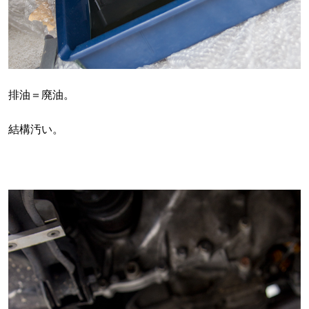
排油＝廃油。
結構汚い。