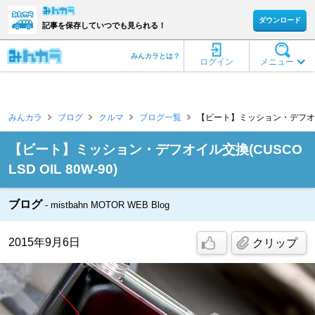
ダウンロード
記事を保存していつでも見られる！
みんカラとは？
ログイン
メニュー
みんカラ
ブログ
クルマ
ブログ一覧
【ビート】ミッション・デフオイル交換(C
【ビート】ミッション・デフオイル交換(CUSCO
LSD OIL 80W-90)
ブログ
mistbahn MOTOR WEB Blog
2015年9月6日
クリップ