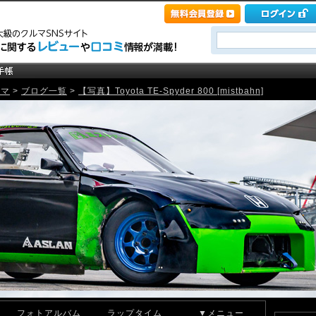
ルマ
>
ブログ一覧
>
【写真】Toyota TE-Spyder 800 [mistbahn]
フォトアルバム
ラップタイム
▼メニュー