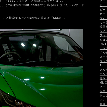
れ、「S660に似すぎ」と話題になったクルマ。
ビート 
、その前段のS660Conceptに）私も軽く引いた（いや、ド
ビート
ビート
カート 
r 800」と検索するとAND検索の筆頭は「S660」。
ジムカ
カーデ
韓国車 
シミュ
フォー
ミュン
UK ( 
FD2
ポルシ
スーパ
ブラン
Audi 
メルセ
ホンダ
北米 (
MMC 
ビート
トヨタ 
ドニン
いすゞ
無限 (