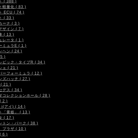
( 388 )
軽量化 ( 83 )
 ECU ( 74 )
( 33 )
ーナ ( 3 )
ザイン ( 7 )
( 13 )
レータ ( 1 )
ミュラE ( 1 )
ヘン ( 24 )
5 )
シビック・タイプR ( 34 )
ェ ( 21 )
ーフォーミュラ ( 12 )
ズハッチ ( 27 )
( 21 )
デス ( 34 )
コレクションホール ( 28 )
 2 )
i(アイ) ( 14 )
「黄姫」 ( 13 )
( 17 )
トン・パーク ( 38 )
プラザ ( 10 )
 6 )