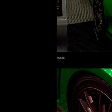
↑Click!