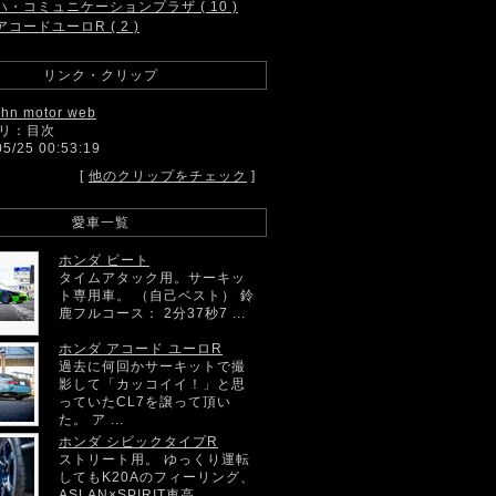
ハ・コミュニケーションプラザ ( 10 )
アコードユーロR ( 2 )
リンク・クリップ
ahn motor web
リ：目次
05/25 00:53:19
[
他のクリップをチェック
]
愛車一覧
ホンダ ビート
タイムアタック用。サーキッ
ト専用車。 （自己ベスト） 鈴
鹿フルコース： 2分37秒7 ...
ホンダ アコード ユーロR
過去に何回かサーキットで撮
影して「カッコイイ！」と思
っていたCL7を譲って頂い
た。 ア ...
ホンダ シビックタイプR
ストリート用。 ゆっくり運転
してもK20Aのフィーリング、
ASLAN×SPIRIT車高 ...