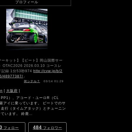
プロフィール
サーキット】【ビート】岡山国際サー
 OTAC2026 2026.03.10 コースレ
記録 1分53秒974
http://cvw.jp/b/2
6/48977387/
」
何シテル？
03/14 01:29
hn
[
大阪府
]
PP1）、アコード・ユーロR（CL
三菱アイに乗っています。 ビートでのサ
ト走行（タイムアタック）とチューニン
ています。 鈴鹿...
0
484
フォロー
フォロワー