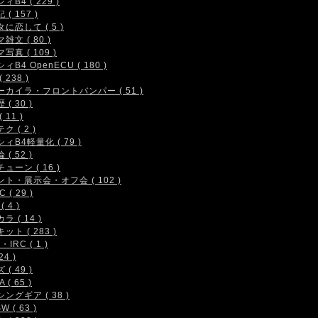
ィB4 ( 229 )
( 157 )
に恋して ( 5 )
雑文 ( 80 )
写真 ( 109 )
ィB4 OpenECU ( 180 )
 238 )
ーカイラ・フロントバンパー ( 51 )
( 30 )
 11 )
ク ( 2 )
ィB4軽量化 ( 79 )
( 52 )
ューン ( 16 )
ト・展示会・オフ会 ( 102 )
 ( 29 )
( 4 )
ラ ( 14 )
ット ( 283 )
IRC ( 1 )
24 )
( 49 )
 ( 65 )
ングギア ( 38 )
W ( 63 )