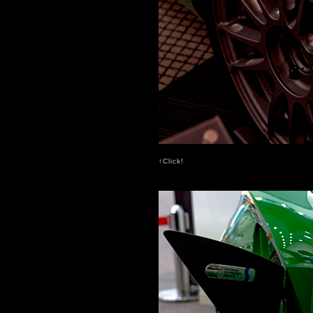
↑Click!