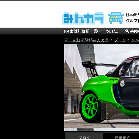
車・自動車SNSみんカラ
>
ブログ
>
ク
mistbahn MOTOR WEB Blog
ブログ
愛車紹介