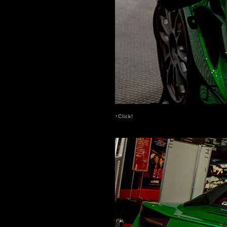
↑Click!