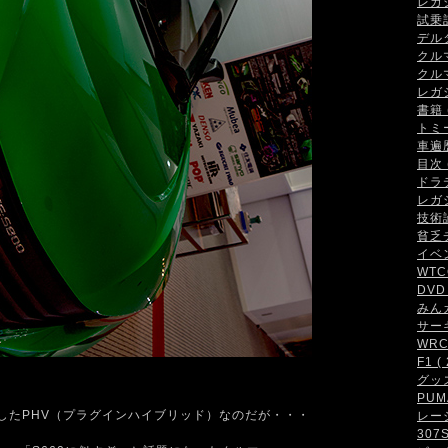
レガシ
試乗記 
デルタ
クルマ
クルマ
レガシ
書籍 (
トミ
車遍歴 
目次 (
ドラテ
レガシ
技術論 
貧乏チ
イベン
WTCC
DVD 
みんカ
サーキ
WRC・
F1 ( 
グッズ 
PUMA
発したPHV（プラグインハイブリッド）なのだが・・・
レーシ
307S