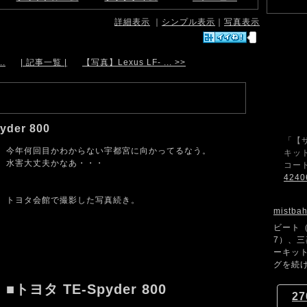
詳細表示
｜
シンプル表示
｜
写真表示
..
| 記事一覧 |
【写真】Lexus LF- ... >>
der 800
「【
今年何回目かわからない宇都宮に向かってるなう。
キット
水害大丈夫かなあ・・・
コード
4240
トヨタ会館で撮影した写真続き。
mistba
ビート（
7）、
ーキッ
グを続け
■トヨタ TE-Spyder 800
27