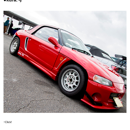
↑Click!