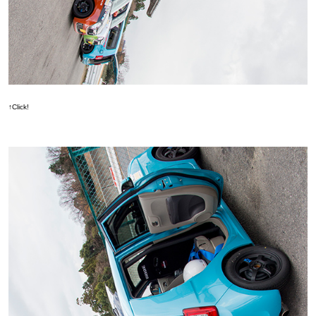
↑Click!