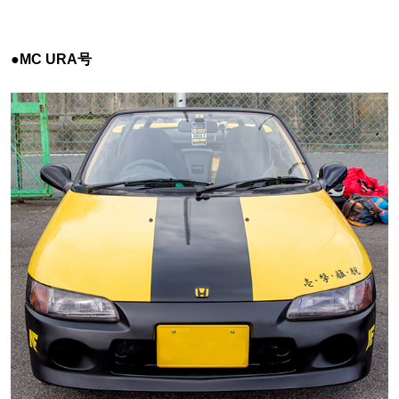
●MC URA号