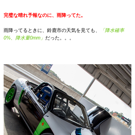
完璧な晴れ予報なのに、雨降ってた。
雨降ってるときに、鈴鹿市の天気を見ても、
「降水確率
0%、降水量0mm」
だった。。。