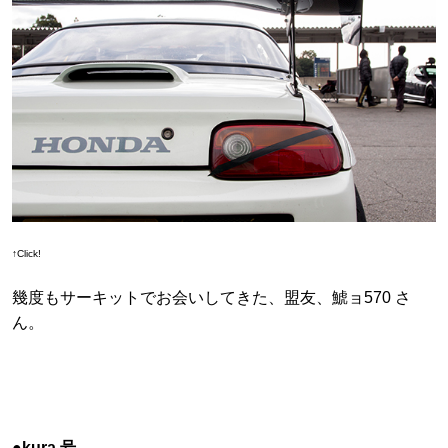
↑Click!
幾度もサーキットでお会いしてきた、盟友、鯱ョ570 さ
ん。
●kura.号