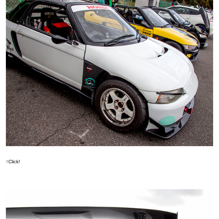
↑Click!