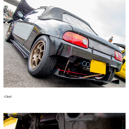
↑Click!