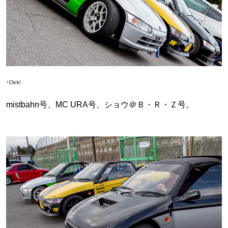
↑Click!
mistbahn号、MC URA号、ショウ＠Ｂ・Ｒ・Ｚ号。