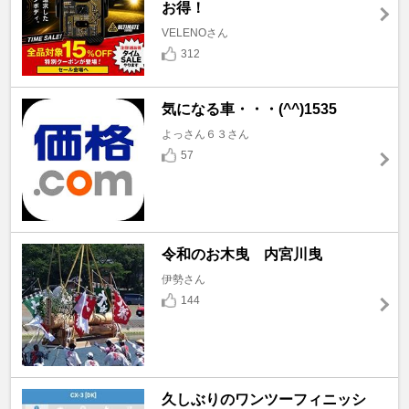
お得！
VELENOさん
312
気になる車・・・(^^)1535
よっさん６３さん
57
令和のお木曳 内宮川曳
伊勢さん
144
久しぶりのワンツーフィニッシ