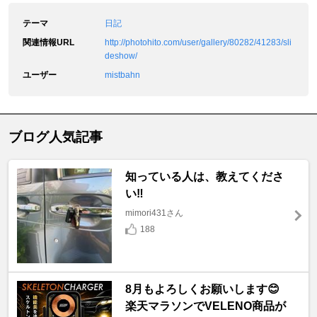
テーマ
日記
関連情報URL
http://photohito.com/user/gallery/80282/41283/sli
deshow/
ユーザー
mistbahn
ブログ人気記事
知っている人は、教えてくださ
い‼️
mimori431さん
188
8月もよろしくお願いします😊
楽天マラソンでVELENO商品が