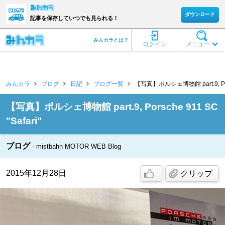
ダウンロード
記事を保存していつでも見られる！
みんカラとは？
ログイン
メニュー
みんカラ
ブログ
日記
ブログ一覧
【写真】ポルシェ博物館 part.9, Porsch
【写真】ポルシェ博物館 part.9, Porsche 911 SC
"Safari"
ブログ
mistbahn MOTOR WEB Blog
2015年12月28日
クリップ