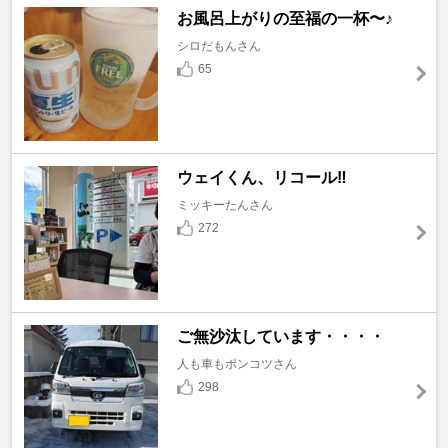
お風呂上がりの至福の一杯〜♪
シロだもんさん
65
ウェイくん、リコール‼️
ミッキーたんさん
272
ご無沙汰しています・・・・
人も車もポンコツさん
298