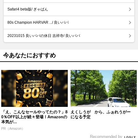
Safari4 beta版/ ぎゃばん
80s Champion HARVAR .../ 良いパパ
20231015 良いパパの休日 吉祥寺/ 良いパパ
今あなたにおすすめ
「え、こんなセールやってたの？」8
えくしうが から、ふぉれうがー
0％OFF以上が続々登場！Amazonの
になる予定
本気が...
PR（Amazon）
Recommended by