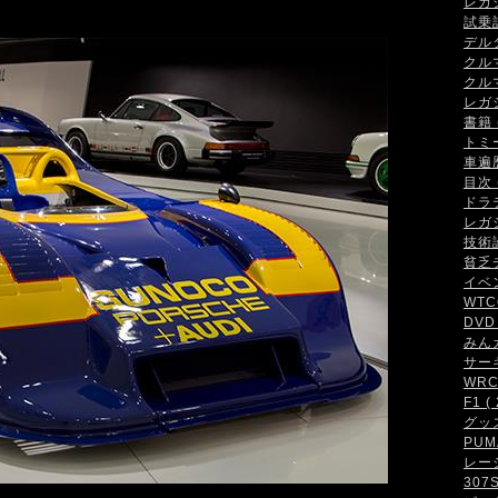
レガシ
試乗記 
デルタ
クルマ
クルマ
レガシ
書籍 (
トミ
車遍歴 
目次 (
ドラテ
レガシ
技術論 
貧乏チ
イベン
WTCC
DVD 
みんカ
サーキ
WRC・
F1 ( 
グッズ 
PUMA
レーシ
307S