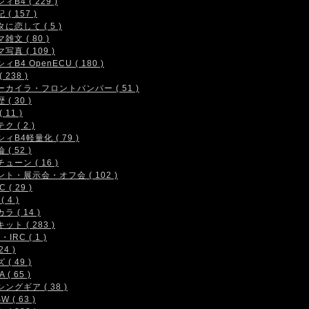
ィB4 ( 229 )
( 157 )
に恋して ( 5 )
雑文 ( 80 )
写真 ( 109 )
ィB4 OpenECU ( 180 )
 238 )
ーカイラ・フロントバンパー ( 51 )
( 30 )
 11 )
ク ( 2 )
ィB4軽量化 ( 79 )
( 52 )
ューン ( 16 )
ト・展示会・オフ会 ( 102 )
 ( 29 )
( 4 )
ラ ( 14 )
ット ( 283 )
IRC ( 1 )
24 )
( 49 )
 ( 65 )
ングギア ( 38 )
W ( 63 )