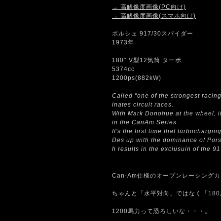
→ 高解像度画像(PC向け)
→ 高解像度画像(スマホ向け)
ポルシェ 917/30スパイダー
1973年
180° V型12気筒 ターボ
5374cc
1200ps(882kW)
Called "one of the strongest racing
inates circuit races.
With Mark Donohue at the wheel, it
in the CanAm Series.
It's the first time that turbocharg
Des up with the dominance of Pors
h results in the exclusuin of the 91
Can-Am仕様のオープンレーシング
ちゃんと「水平対向」ではなく「18
1200馬力って恐ろしいな・・・。