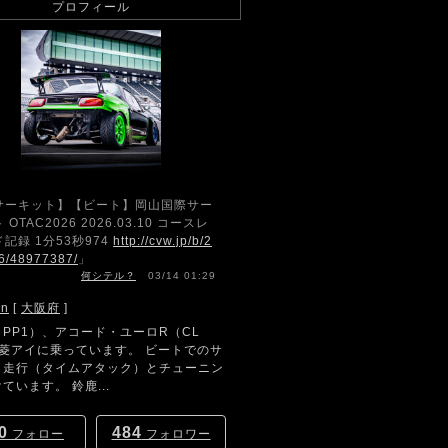
プロフィール
サーキット】【ビート】岡山国際サー
 OTAC2026 2026.03.10 コースレ
記録 1分53秒974
http://cvw.jp/b/2
6/48977387/
」
何シテル？
03/14 01:29
hn
[
大阪府
]
PP1）、アコード・ユーロR（CL
三菱アイに乗っています。 ビートでのサ
ト走行（タイムアタック）とチューニン
ています。 鈴鹿...
0
484
フォロー
フォロワー