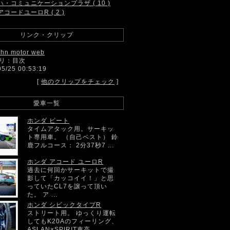
ハ・コミュニケーションプラザ ( 10 )
アコードユーロR ( 2 )
リンク・クリップ
ahn motor web
リ：目次
05/25 00:53:19
[
他のクリップをチェック
]
愛車一覧
ホンダ ビート
タイムアタック用。サーキッ
ト専用車。 （自己ベスト） 鈴
鹿フルコース： 2分37秒7 ...
ホンダ アコード ユーロR
過去に何回かサーキットで撮
影して「カッコイイ！」と思
っていたCL7を譲って頂い
た。 ア ...
ホンダ シビックタイプR
ストリート用。 ゆっくり運転
してもK20Aのフィーリング、
ASLAN×SPIRIT車高 ...