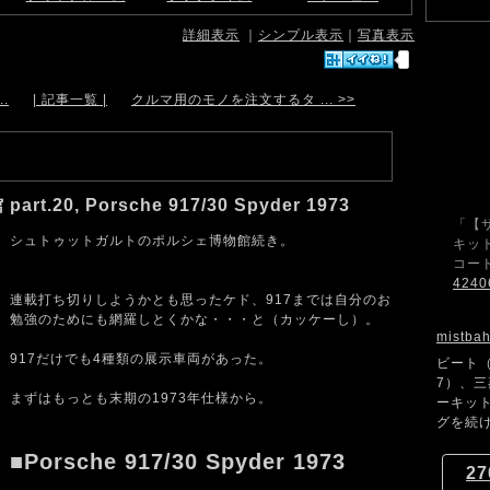
詳細表示
｜
シンプル表示
｜
写真表示
.
| 記事一覧 |
クルマ用のモノを注文するタ ... >>
20, Porsche 917/30 Spyder 1973
「【
シュトゥットガルトのポルシェ博物館続き。
キット
コード
4240
連載打ち切りしようかとも思ったケド、917までは自分のお
勉強のためにも網羅しとくかな・・・と（カッケーし）。
mistba
917だけでも4種類の展示車両があった。
ビート（
7）、
まずはもっとも末期の1973年仕様から。
ーキッ
グを続け
■Porsche 917/30 Spyder 1973
27