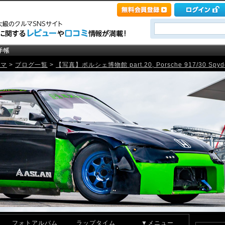
ルマ
>
ブログ一覧
>
【写真】ポルシェ博物館 part.20, Porsche 917/30 Spyder
フォトアルバム
ラップタイム
▼メニュー