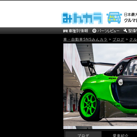
車・自動車SNSみんカラ
>
ブログ
>
ク
mistbahn MOTOR WEB Blog
ブログ
愛車紹介