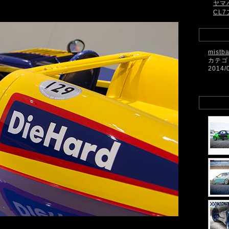
ヤマ
CL7
mistb
カテゴ
2014/