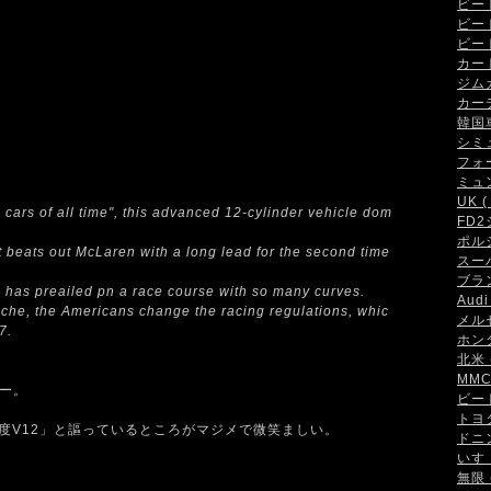
ビート 
ビート
ビート
カート 
ジムカ
カーデ
韓国車 
シミュ
フォー
ミュン
UK ( 
 cars of all time", this advanced 12-cylinder vehicle dom
FD2
ポルシ
 beats out McLaren with a long lead for the second time
スーパ
ブラン
ing has preailed pn a race course with so many curves.
Audi 
che, the Americans change the racing regulations, whic
メルセ
7.
ホンダ
北米 (
MMC 
カー。
ビート
トヨタ 
0度V12」と謳っているところがマジメで微笑ましい。
ドニン
いすゞ
無限 (