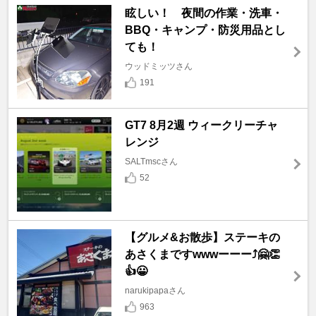
眩しい！ 夜間の作業・洗車・
BBQ・キャンプ・防災用品とし
ても！
ウッドミッツさん
191
GT7 8月2週 ウィークリーチャ
レンジ
SALTmscさん
52
【グルメ&お散歩】ステーキの
あさくまですwwwーーー⤴️🤗👏
👍😀
narukipapaさん
963