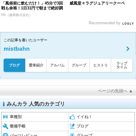
「風俗前に飲むだけ！」45分で3回
威風堂々ラグジュアリークーペ
戦も余裕！1日31円で朝まで絶好調
PR（健商株式会社）
Recommended by
この記事を書いたユーザー
mistbahn
ラップ
ブログ
愛車紹介
アルバム
グループ
ヒストリ
タイム
ページの先頭へ ▲
みんカラ 人気のカテゴリ
車種別
イイね！
整備手帳
ブログ
パーツレビュー
グループ