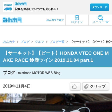
ダウンロード
記事を保存していつでも見られる！
みんカラとは？
ログイン
メニュー
みんカラ
ブログ
クルマ
ブログ一覧
【サーキット】【ビート】HONDA VTE
【サーキット】【ビート】HONDA VTEC ONE M
AKE RACE 鈴鹿ツイン 2019.11.04 part.1
ブログ
mistbahn MOTOR WEB Blog
2019年11月4日
クリップ