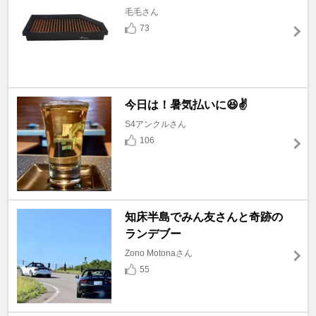
毛毛さん
73
今日は！暑気払いに😆✌️
S4アンクルさん
106
知床半島でみん友さんと奇跡の
ランデブー
Zono Motonaさん
55