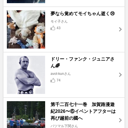
夢なら覚めてモイちゃん逝く😢
モイ子さん
43
ドリー・ファンク・ジュニアさ
ん🌈
avot-kunさん
74
第千二百七十一巻 加賀路漫遊
紀2026〜⑥イベントアフターは
再び越前の國へ
バツマル下関さん