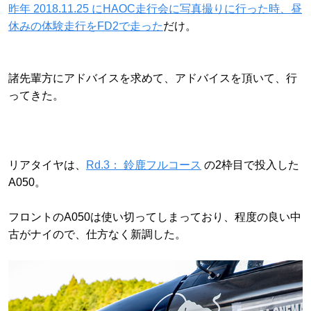
昨年 2018.11.25 にHAOC走行会に写真撮りに行った時、昼
休みの体験走行をFD2で走った
だけ。
諸先輩方にアドバイスを求めて、アドバイスを頂いて、行
ってきた。
リアタイヤは、
Rd.3： 鈴鹿フルコース
の2枠目で投入した
A050。
フロントのA050は使い切ってしまっており、程度の良い中
古がナイので、仕方なく新調した。