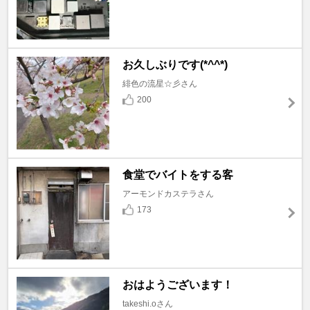
お久しぶりです(*^^*)
緋色の流星☆彡さん
200
食堂でバイトをする客
アーモンドカステラさん
173
おはようございます！
takeshi.oさん