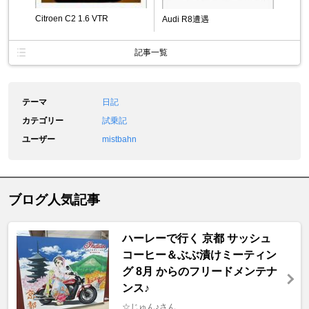
Citroen C2 1.6 VTR
Audi R8遭遇
記事一覧
テーマ
日記
カテゴリー
試乗記
ユーザー
mistbahn
ブログ人気記事
ハーレーで行く 京都 サッシュ
コーヒー＆ぶぶ漬けミーティン
グ 8月 からのフリードメンテナ
ンス♪
☆じゅん♪さん