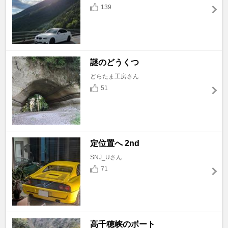
139
謎のどうくつ
どらたま工房さん
51
定位置へ 2nd
SNJ_Uさん
71
高千穂峡のボート