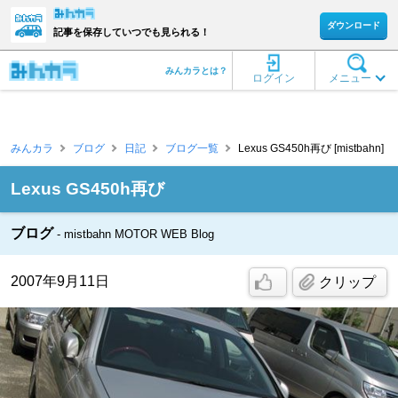
ダウンロード
記事を保存していつでも見られる！
みんカラとは？
ログイン
メニュー
みんカラ
ブログ
日記
ブログ一覧
Lexus GS450h再び [mistbahn]
Lexus GS450h再び
ブログ
mistbahn MOTOR WEB Blog
2007年9月11日
クリップ