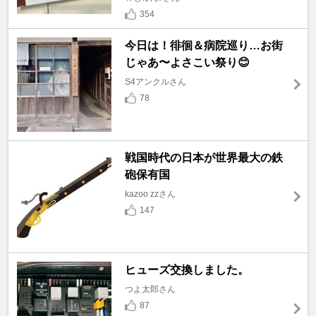
354
今日は！徘徊＆病院巡り…お街
じゃあ〜よさこい祭り😊
S4アンクルさん
78
戦国時代の日本が世界最大の鉄
砲保有国
kazoo zzさん
147
ヒューズ交換しました。
つよ太郎さん
87