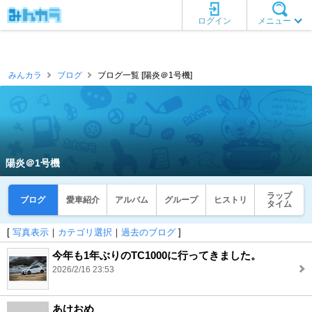
ログイン
メニュー
みんカラ
ブログ
ブログ一覧 [陽炎＠1号機]
陽炎＠1号機
ラップ
ブログ
愛車紹介
アルバム
グループ
ヒストリ
タイム
[
写真表示
｜
カテゴリ選択
｜
過去のブログ
]
今年も1年ぶりのTC1000に行ってきました。
2026/2/16 23:53
あけおめ