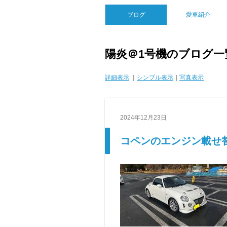
ブログ
愛車紹介
陽炎＠1号機のブログ一
詳細表示
｜
シンプル表示
｜
写真表示
2024年12月23日
コペンのエンジン載せ