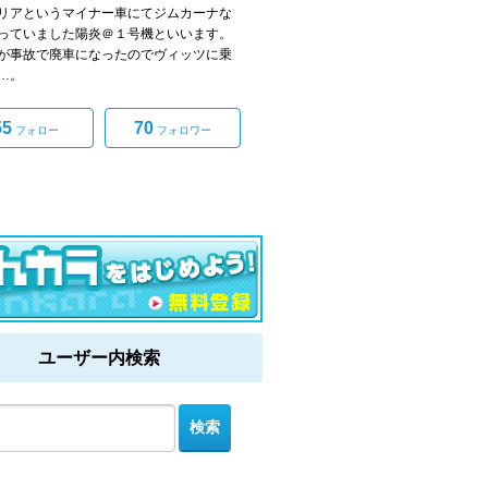
リアというマイナー車にてジムカーナな
っていました陽炎＠１号機といいます。
が事故で廃車になったのでヴィッツに乗
…。
55
70
フォロー
フォロワー
ユーザー内検索