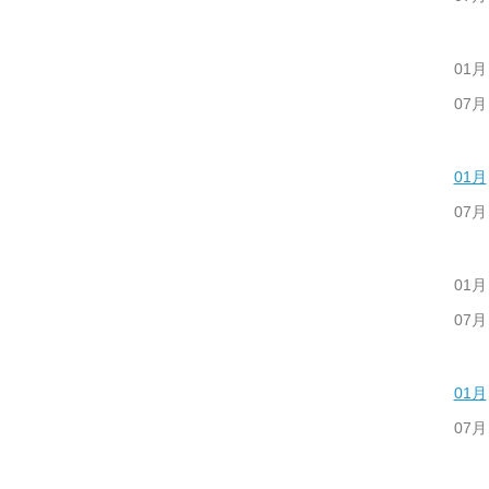
01月
07月
01月
07月
01月
07月
01月
07月