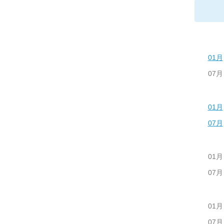
01月
07月
01月
07月
01月
07月
01月
07月