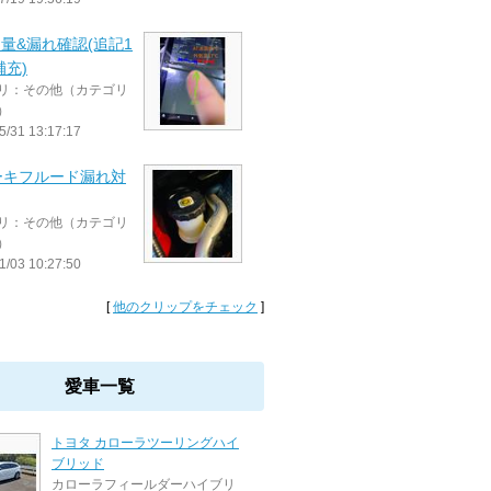
油量&漏れ確認(追記1
補充)
リ：その他（カテゴリ
）
5/31 13:17:17
ーキフルード漏れ対
リ：その他（カテゴリ
）
1/03 10:27:50
[
他のクリップをチェック
]
愛車一覧
トヨタ カローラツーリングハイ
ブリッド
カローラフィールダーハイブリ