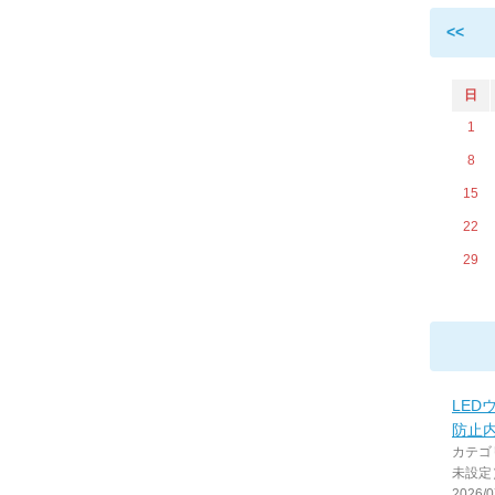
<<
日
1
8
15
22
29
LED
防止
カテゴ
未設定
2026/0