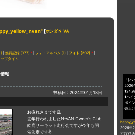
ppy_yellow_nvan"
[
ホンダ N-VA
)
|
燃費記録 (377)
*
|
フォトアルバム (1)
|
フォト (297)
*
|
ラップタイム
フ会情報
「[ハ
2026
124.
投稿日 : 2024年01月18日
1ハイ
ポイン
売上げ
お疲れさまです🙇
去年行われましたN-VAN Owner's Club
happy_y
鈴鹿サーキット走行会ですが今年も開
2026
催決定です✌️
す???