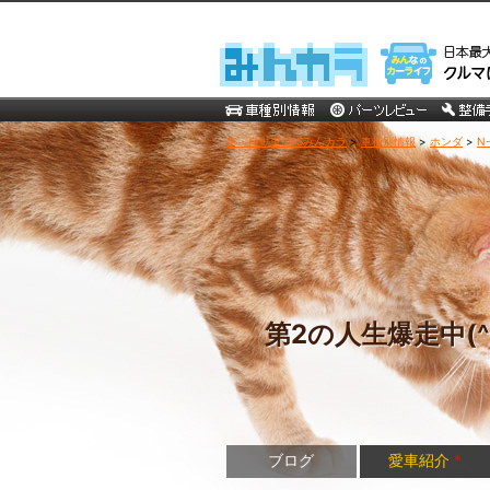
車・自動車SNSみんカラ
>
車種別情報
>
ホンダ
>
N
第2の人生爆走中(^
ブログ
愛車紹介
*