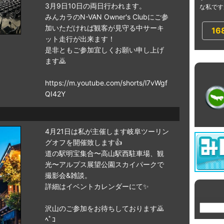
3月9日10日の両日行われます。
な私です
みんカラのN-VAN Owner's Clubにご参
加いただければ観客が見守る中サーキ
16
ット走行が出来ます！
是非ともご参加宜しくお願い申し上げ
ます🙇
https://m.youtube.com/shorts/l7vWgf
QI42Y
4月21日は私が主催します岐阜ツーリン
グオフを開催致します👍
道の駅明宝集合〜高山駅西駐車場、観
光〜アルプス展望公園スカイパークで
撮影会&雑談。
詳細はイベントカレンダーにて✨
沢山のご参加をお待ちしております🙇
ﾍﾟｺ