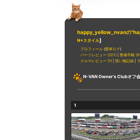
happy_yellow_nvanの"ha
]
N+スタイル
プロフィール
(
愛車ログ
)
パーツレビュー (201)
|
整備手帳 (91
クルマレビュー (1)
|
買い物記録
|
N-VAN Owner's Clubオ
1