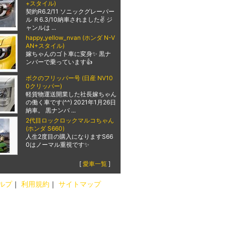
+スタイル)
契約R6.2/11 ソニックグレーパー
ル Ｒ6.3/10納車されました✌️ ジ
ャンルは ...
happy_yellow_nvan (ホンダ N-V
AN+スタイル)
嫁ちゃんのゴト車に変身✨ 黒ナ
ンバーで乗っています👍
ボクのフリッパー号 (日産 NV10
0クリッパー)
軽貨物運送開業した社長嫁ちゃん
の働く車です(^^) 2021年1月26日
納車。 黒ナンバ ...
2代目ロックロックマルコちゃん
(ホンダ S660)
人生2度目の購入になりますS66
0はノーマル重視です✨
[
愛車一覧
]
ルプ
｜
利用規約
｜
サイトマップ