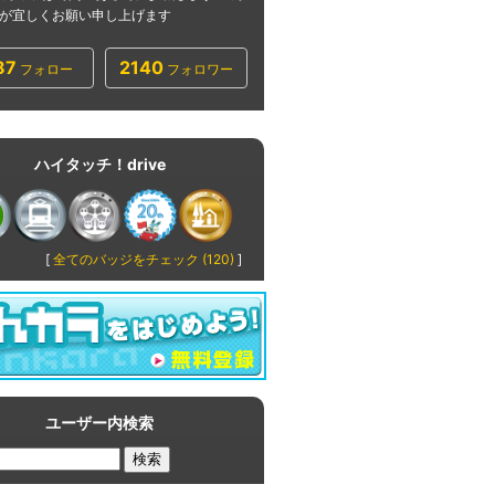
が宜しくお願い申し上げます
87
2140
フォロー
フォロワー
ハイタッチ！drive
[
全てのバッジをチェック (120)
]
ユーザー内検索