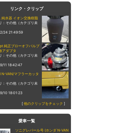
リンク・クリップ
AL 純水器 イオン交換樹脂
リ：その他（カテゴリ未
2/24 21:49:59
cept 純正ブローオフバルブ
放アダプタ
リ：その他（カテゴリ未
9/11 18:42:47
UI N-VAN/マフラーカッタ
リ：その他（カテゴリ未
9/10 18:01:23
[
他のクリップをチェック
]
愛車一覧
ソニグレパール号 (ホンダ N-VAN