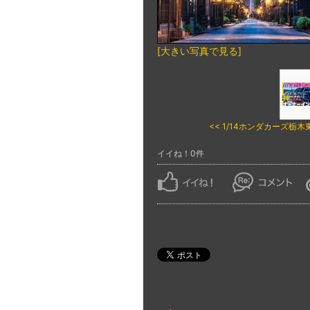
[大きい写真で見る]
<< 1/14ホンダカーズ栃木東城
イイね！0件