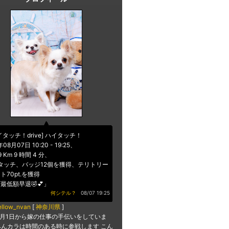
イタッチ！drive] ハイタッチ！
年08月07日 10:20 - 19:25、
99 Km 9 時間 4 分、
タッチ、バッジ12個を獲得、テリトリー
ト70pt.を獲得
最低額早退🤣💕」
何シテル？
08/07 19:25
ellow_nvan
[
神奈川県
]
年2月1日から嫁の仕事の手伝いをしていま
? みんカラは時間のある時に参戦します こん