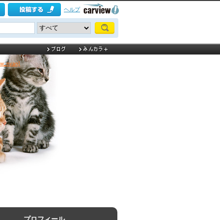
ヘルプ
w_nvan]
プロフィール