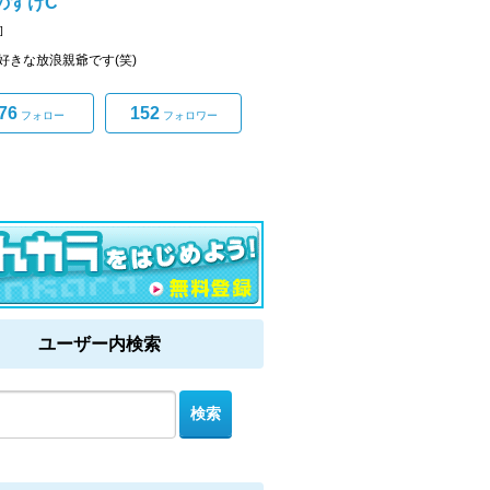
のすけC
]
好きな放浪親爺です(笑)
76
152
フォロー
フォロワー
ユーザー内検索