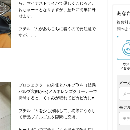
ら、マイナスドライバで優しくこじると、
ねちゃーっとなりますが、意外に簡単に外
あな
せます。
複数社
調べよ
ブチルゴムがあちこちに着くので要注意で
すが。。。
メー
プロジェクターの外側とバルブ側を（結局
バルブ穴側から)メガネレンズクリーナーで
掃除すると、くすみが取れてピカピカに♥
モデ
ブチルゴムを少し掃除して、均等にならし
て新品ブチルゴムを隙間に充填。
ヒートガンでブチルゴムを温めて殻を戻し