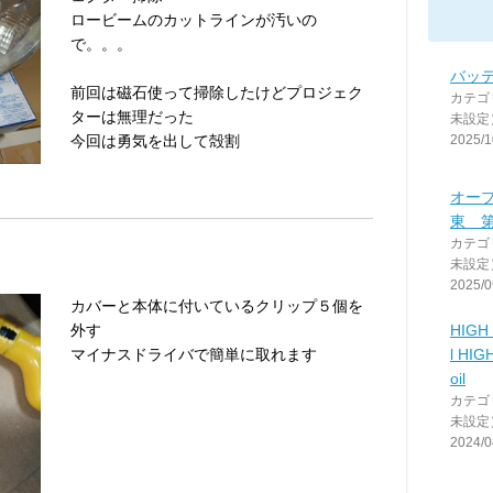
ロービームのカットラインが汚いの
で。。。
バッ
前回は磁石使って掃除したけどプロジェク
カテゴ
ターは無理だった
未設定
今回は勇気を出して殻割
2025/1
オー
東 
カテゴ
未設定
2025/0
カバーと本体に付いているクリップ５個を
外す
HIGH 
マイナスドライバで簡単に取れます
l HIG
oil
カテゴ
未設定
2024/0