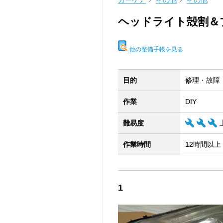
カーケア
その他
その他
ヘッドライト殻割＆
他の整備手帳を見る
目的
修理・故障
作業
DIY
難易度
作業時間
12時間以上
1