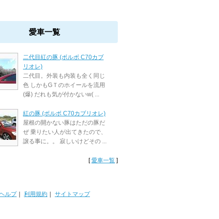
愛車一覧
二代目紅の豚 (ボルボ C70カブ
リオレ)
二代目。外装も内装も全く同じ
色 しかもGＴのホイールを流用
(爆) だれも気が付かないw( ...
紅の豚 (ボルボ C70カブリオレ)
屋根の開かない豚はただの豚だ
ぜ 乗りたい人が出てきたので、
譲る事に。。 寂しいけどその ...
[
愛車一覧
]
ヘルプ
｜
利用規約
｜
サイトマップ