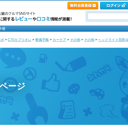
ルボ
>
C70カブリオレ
>
整備手帳
>
カーケア
>
その他
>
その他
>
ヘッドライト殻割＆
ページ