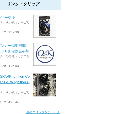
リンク・クリップ
テリー交換
リ：その他（カテゴリ
）
0/12 09:19:39
プンカー倶楽部関
第３８回定例会参加
リ：その他（カテゴリ
）
9/29 04:25:53
SPARK Ignition Coi
H SPARK Ignition C
リ：その他（カテゴリ
）
4/12 04:43:44
[
他のクリップをチェック
]