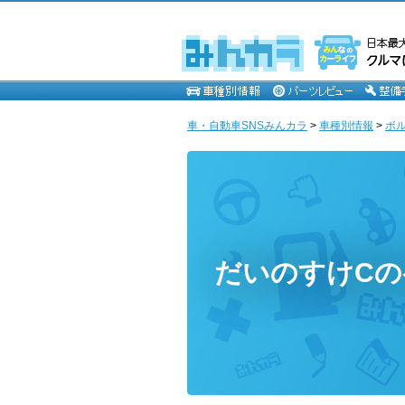
車・自動車SNSみんカラ
>
車種別情報
>
ボ
だいのすけCの