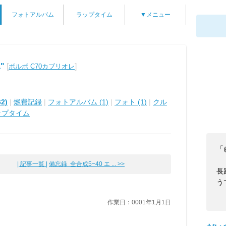
フォトアルバム
ラップタイム
▼メニュー
"
[
]
ボルボ C70カブリオレ
2)
|
燃費記録
|
フォトアルバム (1)
|
フォト (1)
|
クル
ップタイム
「
| 記事一覧 |
備忘録 全合成5−40 エ ... >>
長
う
作業日：0001年1月1日