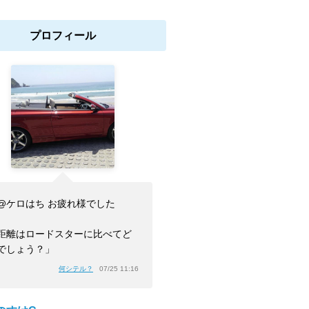
プロフィール
@ケロはち お疲れ様でした
距離はロードスターに比べてど
でしょう？」
何シテル？
07/25 11:16