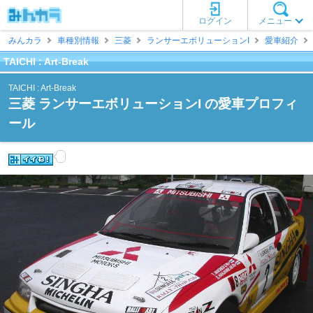
ログイン
メニュー
みんカラ
車種別情報
三菱
ランサーエボリューションI
愛車紹介
TAICHI : Art-Break
TAICHI : Art-Break
三菱 ランサーエボリューションI の愛車プロフィ
ール