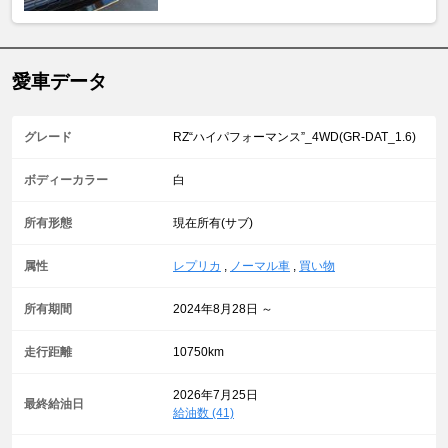
愛車データ
グレード
RZ“ハイパフォーマンス”_4WD(GR-DAT_1.6)
ボディーカラー
白
所有形態
現在所有(サブ)
属性
レプリカ
,
ノーマル車
,
買い物
所有期間
2024年8月28日 ～
走行距離
10750km
2026年7月25日
最終給油日
給油数 (41)