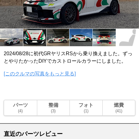
2024/08/28に初代GRヤリスRSから乗り換えました。ずっ
とやりたかったDIYでカストロールカラーにしました。
[このクルマの写真をもっと見る]
パーツ
整備
フォト
燃費
(4)
(3)
(1)
(41)
直近のパーツレビュー