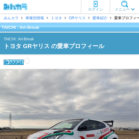
ログイン
メニュー
みんカラ
車種別情報
トヨタ
GRヤリス
愛車紹介
愛車プロフィール [T
TAICHI : Art-Break
TAICHI : Art-Break
トヨタ GRヤリス の愛車プロフィール