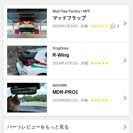
Mud Flap Factory / MFF
マッドフラップ
2025年2月24日
-
評価 :
★
★
★
★
★
1
FrogDrive
R-Wing
2024年10月2日
-
評価 :
★
★
★
★
★
MAXWIN
MDR-PRO1
2024年9月12日
-
評価 :
★
★
★
★
★
パーツレビューをもっと見る