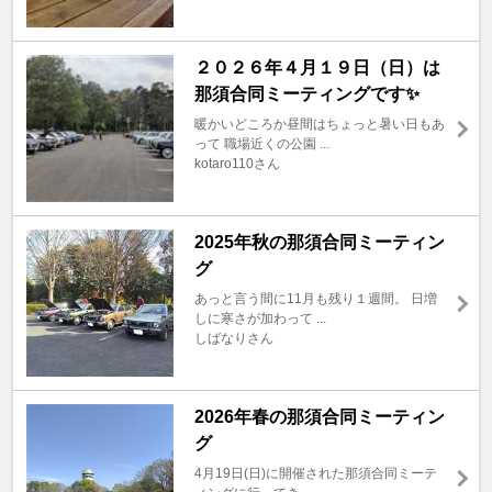
２０２６年４月１９日（日）は
那須合同ミーティングです✨
暖かいどころか昼間はちょっと暑い日もあ
って 職場近くの公園 ...
kotaro110さん
2025年秋の那須合同ミーティン
グ
あっと言う間に11月も残り１週間。 日増
しに寒さが加わって ...
しばなりさん
2026年春の那須合同ミーティン
グ
4月19日(日)に開催された那須合同ミーテ