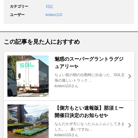
カテゴリー
日記
ユーザー
kotaro110
この記事を見た人におすすめ
魅惑のスーパーグラントラグジ
ュアリー✨️
ちょい前の朝の出勤時に出会った、SGL主
張の激しいトラック ...
kotaro110さん
【側方もとい速報版】那須ミー
開催日決定のお知らせ✨
なんだか夕方になったらムシムシしてきま
した。。 暑いですね ...
kotaro110さん