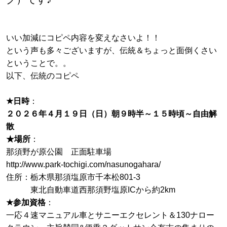
いい加減にコピペ内容を変えなさいよ！！
という声も多々ございますが、伝統＆ちょっと面倒くさい
ということで。。
以下、伝統のコピペ
★日時
：
２０２６年４月１９日（日）朝９時半～１５時頃～自由解
散
★場所
：
那須野が原公園 正面駐車場
http://www.park-tochigi.com/nasunogahara/
住所：栃木県那須塩原市千本松801-3
東北自動車道西那須野塩原ICから約2km
★参加資格
：
一応４速マニュアル車とサニーエクセレント＆130ナロー