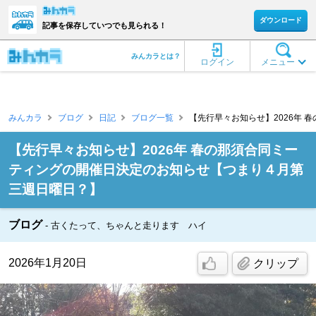
ダウンロード
記事を保存していつでも見られる！
みんカラとは？
ログイン
メニュー
みんカラ
ブログ
日記
ブログ一覧
【先行早々お知らせ】2026年 春
【先行早々お知らせ】2026年 春の那須合同ミー
ティングの開催日決定のお知らせ【つまり４月第
三週日曜日？】
ブログ
古くたって、ちゃんと走ります ハイ
2026年1月20日
クリップ