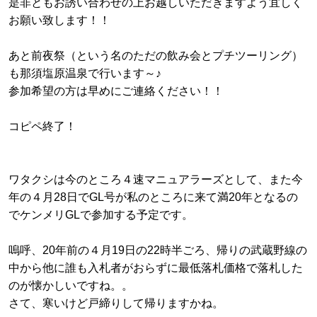
是非ともお誘い合わせの上お越しいただきますよう宜しく
お願い致します！！
あと前夜祭（という名のただの飲み会とプチツーリング）
も那須塩原温泉で行います～♪
参加希望の方は早めにご連絡ください！！
コピペ終了！
ワタクシは今のところ４速マニュアラーズとして、また今
年の４月28日でGL号が私のところに来て満20年となるの
でケンメリGLで参加する予定です。
嗚呼、20年前の４月19日の22時半ごろ、帰りの武蔵野線の
中から他に誰も入札者がおらずに最低落札価格で落札した
のが懐かしいですね。。
さて、寒いけど戸締りして帰りますかね。