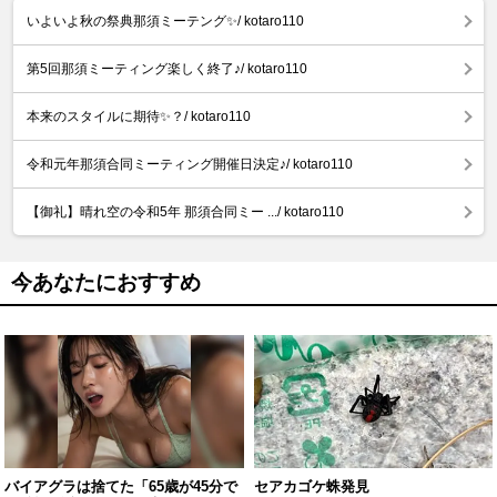
いよいよ秋の祭典那須ミーテング✨/ kotaro110
第5回那須ミーティング楽しく終了♪/ kotaro110
本来のスタイルに期待✨？/ kotaro110
令和元年那須合同ミーティング開催日決定♪/ kotaro110
【御礼】晴れ空の令和5年 那須合同ミー .../ kotaro110
今あなたにおすすめ
バイアグラは捨てた「65歳が45分で
セアカゴケ蛛発見