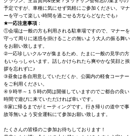
クラウン、主旨賛同&便乗？ダットサン会有志の集まりの
予定ですが、車種に気にせず気軽にご参加ください。マナ
ーを守って楽しい時間を過ごせる方ならどなたでも♪
★一応注意事項
：
①会場は一般の方も利用される駐車場ですので、マナーを
守って周りに迷惑を掛けることの無いよう大人の振る舞い
をお願い致します。
②一応珍しいクルマが集まるため、たまに一般の見学の方
もいらっしゃいます。話しかけられたら爽やかな笑顔と挨
拶を忘れずに♪
③昼食は各自用意していただくか、公園内の軽食コーナー
をご利用ください。
④９時半～１５時の間は開催していますのでご都合の良い
時間で遊びに来ていただければ幸いです。
⑤家に帰るまでがミーティングです。行き帰りの道中で事
故等無いよう安全運転にて参加お願い致します。
たくさんの皆様のご参加お待ちしております！