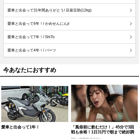
愛車と出会って31年間ありがとう/ 豆柴豆助(12kg)
愛車と出会って6年！/ かめせんにんjr
愛車と出会って7年！/ ShiTo
愛車と出会って4年！/ パーツ
今あなたにおすすめ
愛車と出会って1年！
「風俗前に飲むだけ！」45分で3回
戦も余裕！1日31円で朝まで絶好調