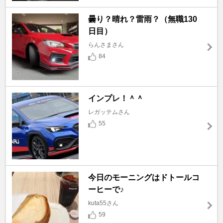
曇り？晴れ？雷雨？（無職130
日目）
らんさまさん
84
インプレ！＾＾
レガッテムさん
55
今日のモーニングはドトールコ
ーヒーで♪
kuta55さん
59