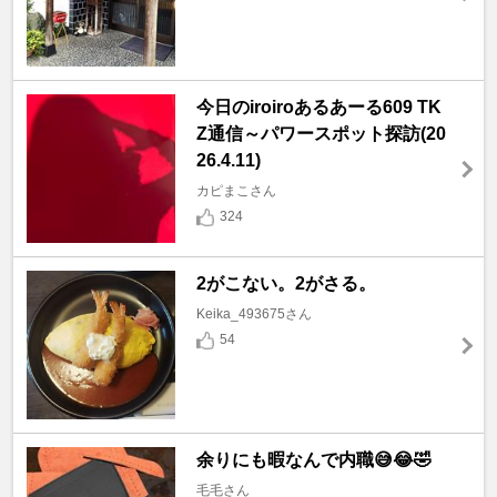
今日のiroiroあるあーる609 TK
Z通信～パワースポット探訪(20
26.4.11)
カピまこさん
324
2がこない。2がさる。
Keika_493675さん
54
余りにも暇なんで内職😅😂🤣
毛毛さん