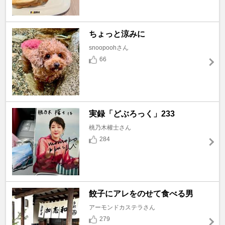
ちょっと涼みに
snoopoohさん
66
実録「どぶろっく」233
桃乃木權士さん
284
餃子にアレをのせて食べる男
アーモンドカステラさん
279