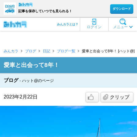
ダウンロード
記事を保存していつでも見られる！
みんカラとは？
ログイン
メニュー
みんカラ
ブログ
日記
ブログ一覧
愛車と出会って8年！ [ハット@]
愛車と出会って8年！
ブログ
ハット@のページ
2023年2月22日
クリップ