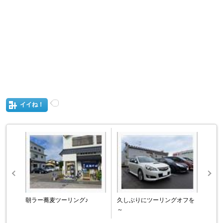
イイね！
朝ラー蕎麦ツーリング♪
久しぶりにツーリングオフを
～