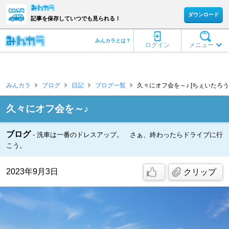
ダウンロード
記事を保存していつでも見られる！
みんカラとは？
ログイン
メニュー
みんカラ
ブログ
日記
ブログ一覧
久々にオフ会を～♪ [ちぇいたろう
久々にオフ会を～♪
ブログ
洗車は一番のドレスアップ。 さぁ、終わったらドライブに行
こう。
2023年9月3日
クリップ