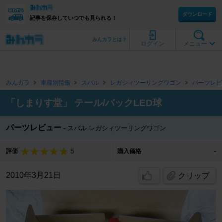
ダウンロード
記事を保存していつでも見られる！
みんカラとは？
ログイン
メニュー
みんカラ
車種別情報
スバル
レガシィツーリングワゴン
パーツレビ
「しまりす堂」 テール/バックLED球
パーツレビュー
スバル レガシィツーリングワゴン
5
評価
購入価格
-
2010年3月21日
クリップ