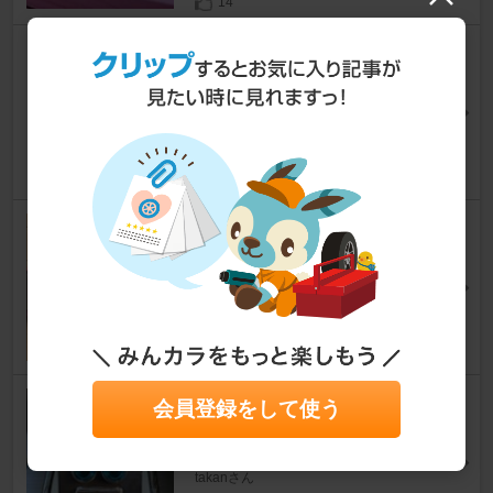
14
【BH５/Ｄ型】ＮＧＫ IRIWAY
７
レガシィツーリングワゴン
makimaki LuLuさん
0
Broadway BW-766 ワイドミラ
ー 300F
レガシィツーリングワゴン
BIGNさん
21
HASEPRO マジカルカーボン
会員登録をして使う
ナンバーボルトガーニッシュ
レガシィツーリングワゴン
takanさん