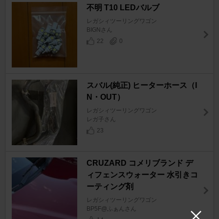
不明 T10 LEDバルブ
レガシィツーリングワゴン
BIGNさん
22
0
スバル(純正) ヒーターホース（I
N・OUT）
レガシィツーリングワゴン
レガ子さん
23
CRUZARD コメリブランド デ
ィフェンスウォーター 水引きコ
ーティング剤
レガシィツーリングワゴン
BP5F@ふぁんさん