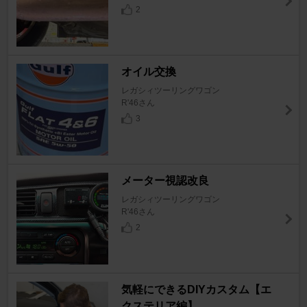
2
オイル交換
レガシィツーリングワゴン
R'46さん
3
メーター視認改良
レガシィツーリングワゴン
R'46さん
2
気軽にできるDIYカスタム【エ
クステリア編】