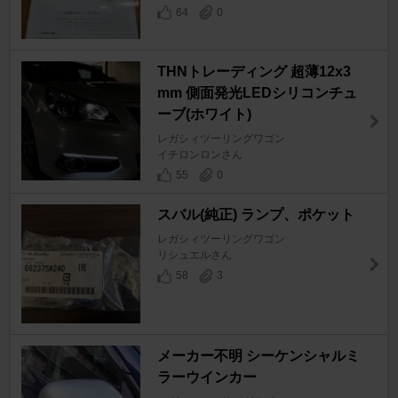
64
0
THNトレーディング 超薄12x3
mm 側面発光LEDシリコンチュ
ーブ(ホワイト)
レガシィツーリングワゴン
イチロンロンさん
55
0
スバル(純正) ランプ、ポケット
レガシィツーリングワゴン
リシュエルさん
58
3
メーカー不明 シーケンシャルミ
ラーウインカー