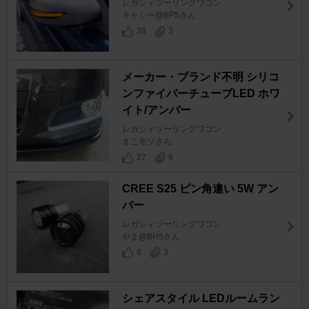
レガシィツーリングワゴン
キャシー@BP5さん
38
3
メーカー・ブランド不明 シリコ
ンファイバーチューブLED ホワ
イト/アンバー
レガシィツーリングワゴン
まこモソさん
27
9
CREE S25 ピン角違い 5W アン
バー
レガシィツーリングワゴン
やま@BH5さん
8
3
シェアスタイル LEDルームラン