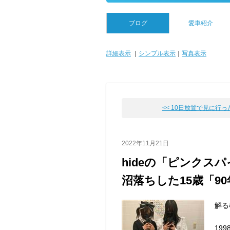
ブログ
愛車紹介
詳細表示
｜
シンプル表示
｜
写真表示
<< 10日放置で見に行
2022年11月21日
hideの「ピンクス
沼落ちした15歳「9
解る
19