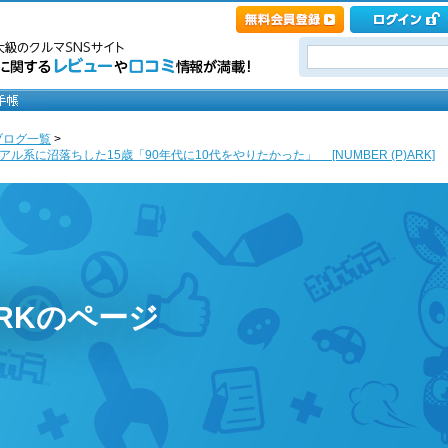
ブログ一覧
>
ル系に沼落ちした15歳「90年代に10代をやりたかった」 [NUMBER (P)ARK]
)ARKのページ