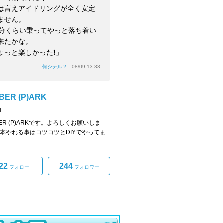
は言えアイドリングが全く安定
ません。
0分くらい乗ってやっと落ち着い
来たかな。
ょっと楽しかった❗️」
何シテル？
08/09 13:33
BER (P)ARK
]
ER (P)ARKです。よろしくお願いしま
基本やれる事はコツコツとDIYでやってま
22
244
フォロー
フォロワー