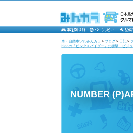
車・自動車SNSみんカラ
>
ブログ
>
日記
>
hideの「ピンクスパイダー」に衝撃 ビジュア
NUMBER (P