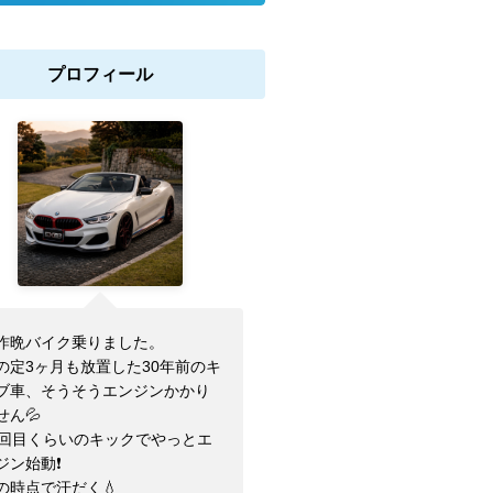
プロフィール
昨晩バイク乗りました。
の定3ヶ月も放置した30年前のキ
ブ車、そうそうエンジンかかり
せん💦
0回目くらいのキックでやっとエ
ジン始動❗️
の時点で汗だく💧