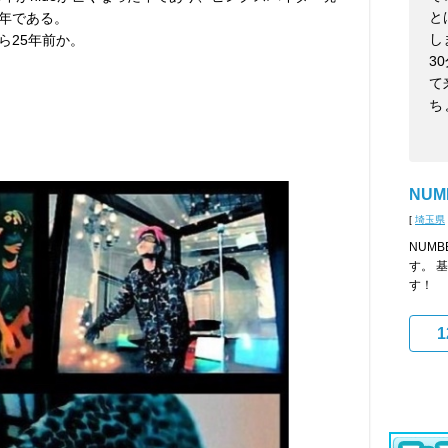
と
年である。
し
ら25年前か。
3
て
ち
NUM
[
埼玉県
NUMB
す。 
す！
1