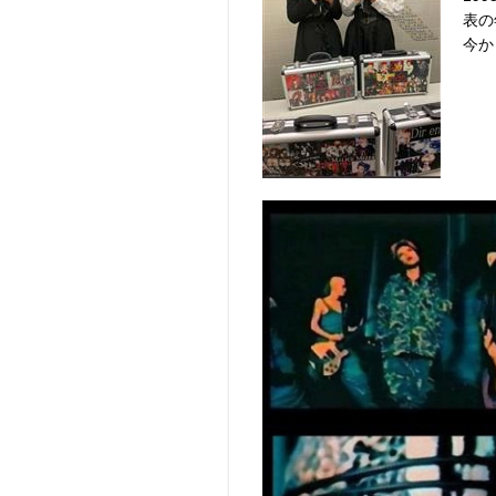
表の
今か