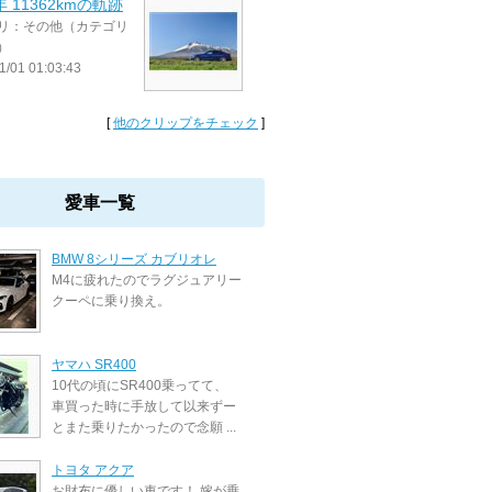
年 11362kmの軌跡
リ：その他（カテゴリ
）
1/01 01:03:43
[
他のクリップをチェック
]
愛車一覧
BMW 8シリーズ カブリオレ
M4に疲れたのでラグジュアリー
クーペに乗り換え。
ヤマハ SR400
10代の頃にSR400乗ってて、
車買った時に手放して以来ずー
とまた乗りたかったので念願 ...
トヨタ アクア
お財布に優しい車です！ 嫁が乗