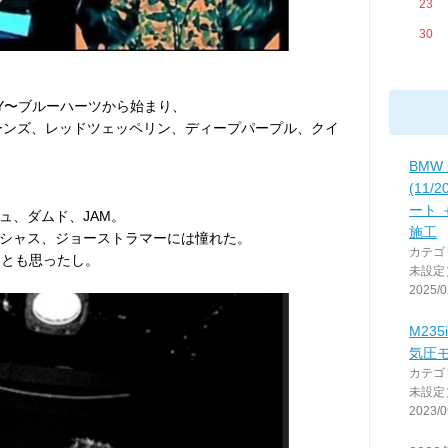
23
30
WY〜ブルーハーツから始まり、
トーンズ、レッドツェッペリン、ディープパープル、クイ
BMW
(11/
。
ート 
ュ、ダムド、JAM。
施工
シャス、ジョーストラマーには憧れた。
カテゴ
たとも思ったし。
未設定
2025/0
M235
気圧
カテゴ
未設定
2023/0