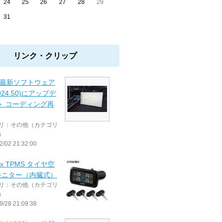
24
25
26
27
28
29
31
リンク・クリップ
 最新ソフトウェア
2024.50)にアップデ
＋ コーディング再
リ：その他（カテゴリ
）
2/02 21:32:00
ix TPMS タイヤ空
モニター（内臓式）
リ：その他（カテゴリ
）
9/28 21:09:38