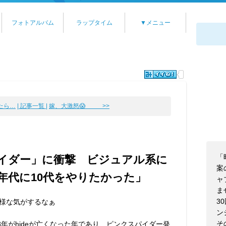
フォトアルバム
ラップタイム
▼メニュー
ったら…
| 記事一覧 |
嫁、大激怒😱 >>
「
パイダー」に衝撃 ビジュアル系に
案
0年代に10代をやりたかった」
ャ
ま
3
様な気がするなぁ
ン
そ
98年がhideが亡くなった年であり、ピンクスパイダー発