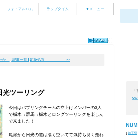
フォトアルバム
ラップタイム
▼メニュー
 ...
| 記事一覧 |
応急処置 >>
「
日光ツーリング
vw
今日はバブリングチームの立上げメンバーの3人
で栃木→群馬→栃木とロングツーリングを楽しん
で来ました！
NUM
[
埼玉県
尾瀬から日光の道は凄く空いてて気持ち良く走れ