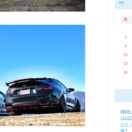
<<
日
2
9
16
23
30
BMW
(11/
ート 
施工