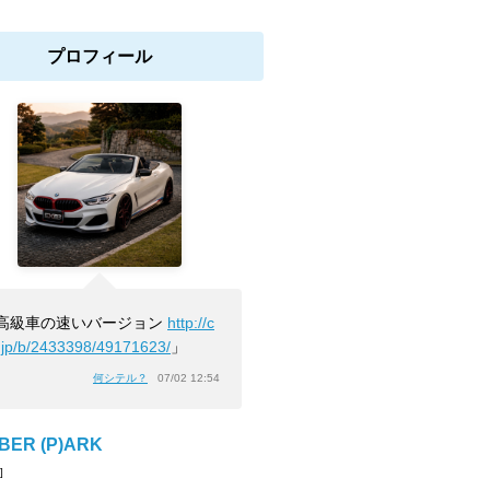
プロフィール
高級車の速いバージョン
http://c
.jp/b/2433398/49171623/
」
何シテル？
07/02 12:54
BER (P)ARK
]