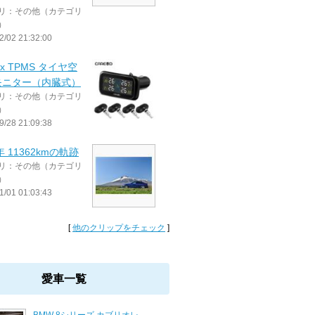
リ：その他（カテゴリ
）
2/02 21:32:00
ix TPMS タイヤ空
モニター（内臓式）
リ：その他（カテゴリ
）
9/28 21:09:38
年 11362kmの軌跡
リ：その他（カテゴリ
）
1/01 01:03:43
[
他のクリップをチェック
]
愛車一覧