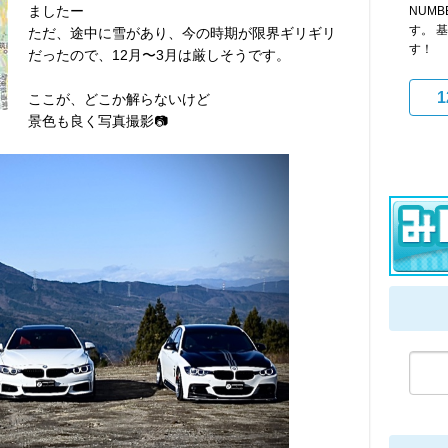
ましたー
NUMB
す。 
ただ、途中に雪があり、今の時期が限界ギリギリ
す！
だったので、12月〜3月は厳しそうです。
1
ここが、どこか解らないけど
景色も良く写真撮影📷