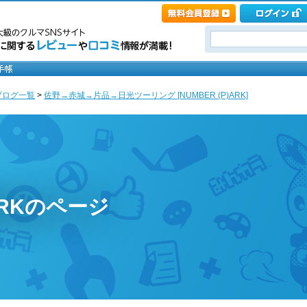
ブログ一覧
>
佐野→赤城→片品→日光ツーリング [NUMBER (P)ARK]
)ARKのページ