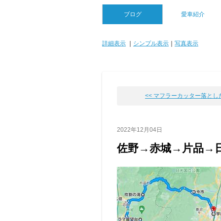
ブログ
愛車紹介
詳細表示
｜
シンプル表示
｜
写真表示
<< マフラーカッター落としたか
2022年12月04日
佐野→赤城→片品→