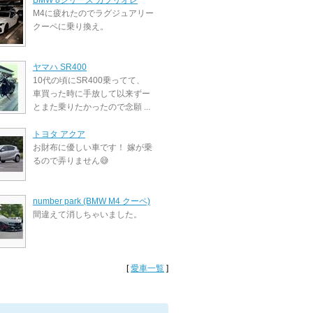
BMW 8シリーズ カブリオレ
M4に疲れたのでラグジュアリー
クーペに乗り換え。
ヤマハ SR400
10代の頃にSR400乗ってて、
車買った時に手放して以来ずー
とまた乗りたかったので念願 ...
トヨタ アクア
お財布に優しい車です！ 嫁が乗
るので弄りません😅
number park (BMW M4 クーペ)
間違えて消しちゃいました。
[
愛車一覧
]