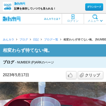
ダウンロード
記事を保存していつでも見られる！
みんカラとは？
ログイン
メニュー
みんカラ
ブログ
日記
ブログ一覧
相変わらず待てない俺。 [NUMBER 
相変わらず待てない俺。
ブログ
NUMBER (P)ARKのページ
2023年5月17日
クリップ