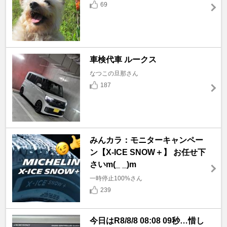
69
車検代車 ルークス
なつこの旦那さん
187
みんカラ：モニターキャンペー
ン【X-ICE SNOW＋】 お任せ下
さいm(_ _)m
一時停止100%さん
239
今日はR8/8/8 08:08 09秒…惜し