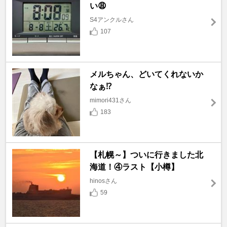
い😩
S4アンクルさん
107
メルちゃん、どいてくれないか
なぁ⁉️
mimori431さん
183
【札幌～】ついに行きました北
海道！④ラスト【小樽】
hinosさん
59