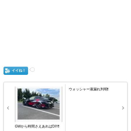
イイね！
ウォッシャー液漏れ判明❗️
GWから時間さえあればDIY❗️