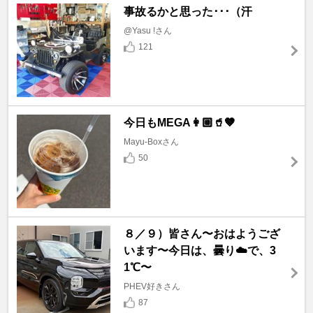
事故るかと思った･･･（汗
@Yasu !さん
121
今日もMEGA👩🏼🥤🤎
Mayu-Boxさん
50
８／９）皆さん〜おはようござ
います〜今日は、曇り☁️で、3
1℃〜
PHEV好きさん
87